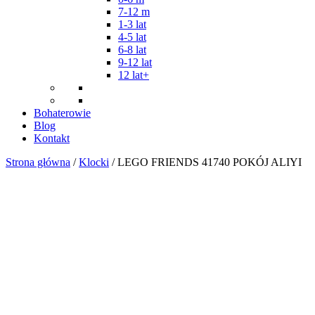
7-12 m
1-3 lat
4-5 lat
6-8 lat
9-12 lat
12 lat+
Bohaterowie
Blog
Kontakt
Strona główna
/
Klocki
/ LEGO FRIENDS 41740 POKÓJ ALIYI