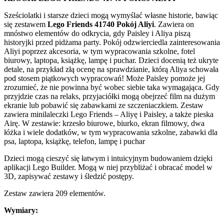
Sześciolatki i starsze dzieci mogą wymyślać własne historie, bawiąc
się zestawem
Lego Friends 41740 Pokój Aliyi
. Zawiera on
mnóstwo elementów do odkrycia, gdy Paisley i Aliya piszą
historyjki przed pidżama party. Pokój odzwierciedla zainteresowania
Aliyi poprzez akcesoria, w tym wypracowania szkolne, fotel
biurowy, laptopa, książkę, lampę i puchar. Dzieci docenią też ukryte
detale, na przykład złą ocenę na sprawdzianie, którą Aliya schowała
pod stosem piątkowych wypracowań! Może Paisley pomoże jej
zrozumieć, że nie powinna być wobec siebie taka wymagająca. Gdy
przyjdzie czas na relaks, przyjaciółki mogą obejrzeć film na dużym
ekranie lub pobawić się zabawkami ze szczeniaczkiem. Zestaw
zawiera minilaleczki Lego Friends – Aliyę i Paisley, a także pieska
Airę. W zestawie: krzesło biurowe, biurko, ekran filmowy, dwa
łóżka i wiele dodatków, w tym wypracowania szkolne, zabawki dla
psa, laptopa, książkę, telefon, lampę i puchar
Dzieci mogą cieszyć się łatwym i intuicyjnym budowaniem dzięki
aplikacji Lego Builder. Mogą w niej przybliżać i obracać model w
3D, zapisywać zestawy i śledzić postępy.
Zestaw zawiera 209 elementów.
Wymiary: