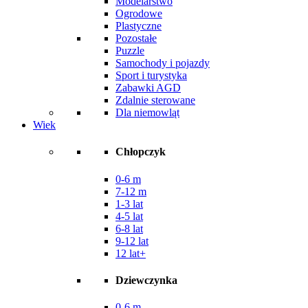
Modelarstwo
Ogrodowe
Plastyczne
Pozostałe
Puzzle
Samochody i pojazdy
Sport i turystyka
Zabawki AGD
Zdalnie sterowane
Dla niemowląt
Wiek
Chłopczyk
0-6 m
7-12 m
1-3 lat
4-5 lat
6-8 lat
9-12 lat
12 lat+
Dziewczynka
0-6 m