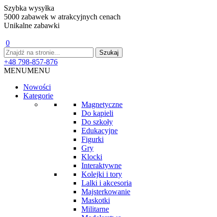
Szybka wysyłka
5000 zabawek w atrakcyjnych cenach
Unikalne zabawki
0
+48 798-857-876
MENU
MENU
Nowości
Kategorie
Magnetyczne
Do kąpieli
Do szkoły
Edukacyjne
Figurki
Gry
Klocki
Interaktywne
Kolejki i tory
Lalki i akcesoria
Majsterkowanie
Maskotki
Militarne