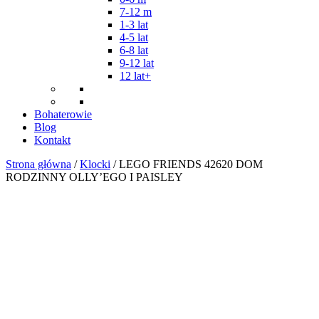
7-12 m
1-3 lat
4-5 lat
6-8 lat
9-12 lat
12 lat+
Bohaterowie
Blog
Kontakt
Strona główna
/
Klocki
/ LEGO FRIENDS 42620 DOM
RODZINNY OLLY’EGO I PAISLEY