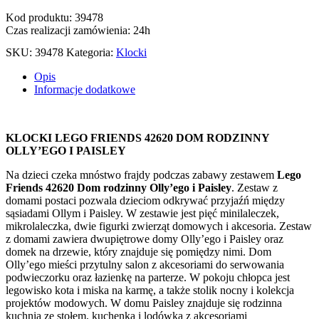
Kod produktu: 39478
Czas realizacji zamówienia: 24h
SKU:
39478
Kategoria:
Klocki
Opis
Informacje dodatkowe
KLOCKI LEGO FRIENDS 42620 DOM RODZINNY
OLLY’EGO I PAISLEY
Na dzieci czeka mnóstwo frajdy podczas zabawy zestawem
Lego
Friends 42620 Dom rodzinny Olly’ego i Paisley
. Zestaw z
domami postaci pozwala dzieciom odkrywać przyjaźń między
sąsiadami Ollym i Paisley. W zestawie jest pięć minilaleczek,
mikrolaleczka, dwie figurki zwierząt domowych i akcesoria. Zestaw
z domami zawiera dwupiętrowe domy Olly’ego i Paisley oraz
domek na drzewie, który znajduje się pomiędzy nimi. Dom
Olly’ego mieści przytulny salon z akcesoriami do serwowania
podwieczorku oraz łazienkę na parterze. W pokoju chłopca jest
legowisko kota i miska na karmę, a także stolik nocny i kolekcja
projektów modowych. W domu Paisley znajduje się rodzinna
kuchnia ze stołem, kuchenką i lodówką z akcesoriami