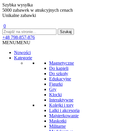
Szybka wysyłka
5000 zabawek w atrakcyjnych cenach
Unikalne zabawki
0
+48 798-857-876
MENU
MENU
Nowości
Kategorie
Magnetyczne
Do kąpieli
Do szkoły
Edukacyjne
Figurki
Gry
Klocki
Interaktywne
Kolejki i tory
Lalki i akcesoria
Majsterkowanie
Maskotki
Militarne