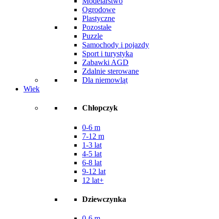
Modelarstwo
Ogrodowe
Plastyczne
Pozostałe
Puzzle
Samochody i pojazdy
Sport i turystyka
Zabawki AGD
Zdalnie sterowane
Dla niemowląt
Wiek
Chłopczyk
0-6 m
7-12 m
1-3 lat
4-5 lat
6-8 lat
9-12 lat
12 lat+
Dziewczynka
0-6 m