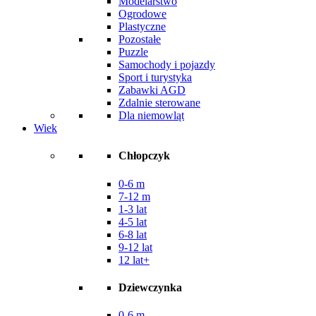
Modelarstwo
Ogrodowe
Plastyczne
Pozostałe
Puzzle
Samochody i pojazdy
Sport i turystyka
Zabawki AGD
Zdalnie sterowane
Dla niemowląt
Wiek
Chłopczyk
0-6 m
7-12 m
1-3 lat
4-5 lat
6-8 lat
9-12 lat
12 lat+
Dziewczynka
0-6 m