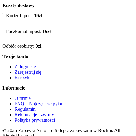
Koszty dostawy
Kurier Inpost:
19zł
Paczkomat Inpost:
16zł
Odbiór osobisty:
0zł
Twoje konto
Zaloguj się
Zarejestruj się
Koszyk
Informacje
O firmie
FAQ – Najczęstsze pytania
Regulamin
Reklamacje i zwroty
Polityka prywatności
© 2026 Zabawki Nino – e-Sklep z zabawkami w Bochni. All
Rights Reserved.