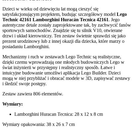
Dzieci w wieku od dziewięciu lat mogą cieszyć się
satysfakcjonującym projektem, budując szczegółowy model
Lego
Technic 42161 Lamborghini Huracán Tecnica 42161
. Jego
autentyczne detale zostały zaprojektowane tak, by zachwycić fanów
sportowych samochodów. Znajdzie się tu silnik V10, otwierane
drzwi i układ kierowniczy. Ten zestaw świetnie sprawdzi się jako
prezent urodzinowy lub z innej okazji dla dziecka, które marzy o
posiadaniu Lamborghini.
Mechanizmy i ruch w zestawach Lego Technic są realistyczne,
dzięki czemu wprowadzają one młodych budowniczych Lego w
świat inżynierii w przystępny i realistyczny sposób. Łatwe i
intuicyjne budowanie umożliwi aplikacja Lego Builder. Dzieci
mogą w niej przybliżać i obracać modele w 3D, zapisywać zestawy
i śledzić swoje postępy.
Zestaw zawiera 806 elementów.
Wymiary:
Lamborghini Huracan Tecnica: 28 x 12 x 8 cm
Wymiary opakowania: 38 x 26 x 7 cm