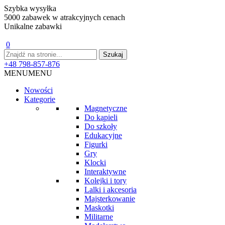
Szybka wysyłka
5000 zabawek w atrakcyjnych cenach
Unikalne zabawki
0
+48 798-857-876
MENU
MENU
Nowości
Kategorie
Magnetyczne
Do kąpieli
Do szkoły
Edukacyjne
Figurki
Gry
Klocki
Interaktywne
Kolejki i tory
Lalki i akcesoria
Majsterkowanie
Maskotki
Militarne