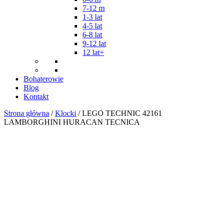
7-12 m
1-3 lat
4-5 lat
6-8 lat
9-12 lat
12 lat+
Bohaterowie
Blog
Kontakt
Strona główna
/
Klocki
/ LEGO TECHNIC 42161
LAMBORGHINI HURACAN TECNICA