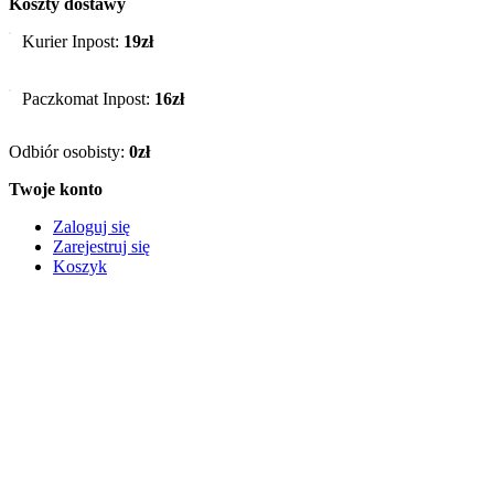
Koszty dostawy
Kurier Inpost:
19zł
Paczkomat Inpost:
16zł
Odbiór osobisty:
0zł
Twoje konto
Zaloguj się
Zarejestruj się
Koszyk
Informacje
O firmie
FAQ – Najczęstsze pytania
Regulamin
Reklamacje i zwroty
Polityka prywatności
© 2026 Zabawki Nino – e-Sklep z zabawkami w Bochni. All
Rights Reserved.