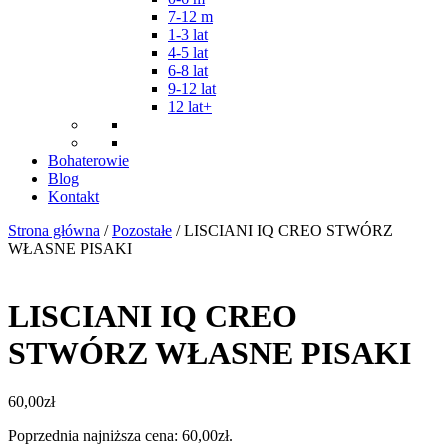
7-12 m
1-3 lat
4-5 lat
6-8 lat
9-12 lat
12 lat+
Bohaterowie
Blog
Kontakt
Strona główna
/
Pozostałe
/ LISCIANI IQ CREO STWÓRZ
WŁASNE PISAKI
LISCIANI IQ CREO
STWÓRZ WŁASNE PISAKI
60,00
zł
Poprzednia najniższa cena:
60,00
zł
.