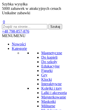
Szybka wysyłka
5000 zabawek w atrakcyjnych cenach
Unikalne zabawki
0
+48 798-857-876
MENU
MENU
Nowości
Kategorie
Magnetyczne
Do kąpieli
Do szkoły
Edukacyjne
Figurki
Gry
Klocki
Interaktywne
Kolejki i tory
Lalki i akcesoria
Majsterkowanie
Maskotki
Militarne