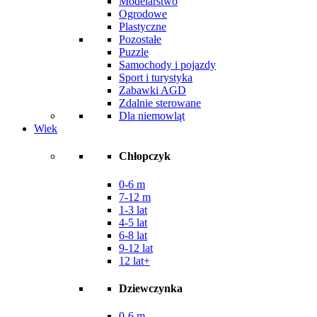
Modelarstwo
Ogrodowe
Plastyczne
Pozostałe
Puzzle
Samochody i pojazdy
Sport i turystyka
Zabawki AGD
Zdalnie sterowane
Dla niemowląt
Wiek
Chłopczyk
0-6 m
7-12 m
1-3 lat
4-5 lat
6-8 lat
9-12 lat
12 lat+
Dziewczynka
0-6 m