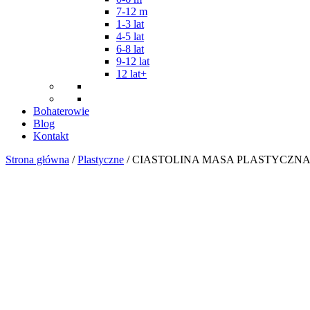
7-12 m
1-3 lat
4-5 lat
6-8 lat
9-12 lat
12 lat+
Bohaterowie
Blog
Kontakt
Strona główna
/
Plastyczne
/ CIASTOLINA MASA PLASTYCZNA