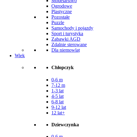
Modelarstwo
Ogrodowe
Plastyczne
Pozostałe
Puzzle
Samochody i pojazdy
Sport i turystyka
Zabawki AGD
Zdalnie sterowane
Dla niemowląt
Wiek
Chłopczyk
0-6 m
7-12 m
1-3 lat
4-5 lat
6-8 lat
9-12 lat
12 lat+
Dziewczynka
0-6 m