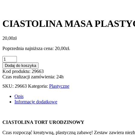
CIASTOLINA MASA PLASTY
20,00
zł
Poprzednia najniższa cena:
20,00
zł
.
ilość
CIASTOLINA
Dodaj do koszyka
MASA
Kod produktu: 29663
PLASTYCZNA
Czas realizacji zamówienia: 24h
TORT
URODZINOWY
SKU:
29663
Kategoria:
Plastyczne
2454
Opis
Informacje dodatkowe
CIASTOLINA TORT URODZINOWY
Czas rozpocząć kreatywną, plastyczną zabawę! Zestaw zawiera niez