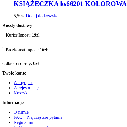
KSIĄŻECZKA ks66201 KOLOROW
5,50
zł
Dodaj do koszyka
Koszty dostawy
Kurier Inpost:
19zł
Paczkomat Inpost:
16zł
Odbiór osobisty:
0zł
Twoje konto
Zaloguj się
Zarejestruj się
Koszyk
Informacje
O firmie
FAQ – Najczęstsze pytania
Regulamin