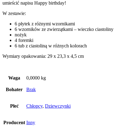
umieścić napisu Happy birthday!
W zestawie:
6 płytek z różnymi wzornikami
6 wzorników ze zwierzątkami – wieczko ciastoliny
nożyk
4 foremki
6 tub z ciastoliną w różnych kolorach
Wymiary opakowania: 29 x 23,3 x 4,5 cm
Waga
0,0000 kg
Bohater
Brak
Płeć
Chłopcy
,
Dziewczynki
Producent
Inny