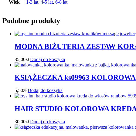
Wiek
1-3 lat
,
4-5 lat
,
6-8 lat
Podobne produkty
MODNA BIŻUTERIA ZESTAW KO
35,00
zł
Dodaj do koszyka
KSIĄŻECZKA ks09963 KOLOROWA
5,50
zł
Dodaj do koszyka
HAIR STUDIO KOLOROWA KRED
30,00
zł
Dodaj do koszyka