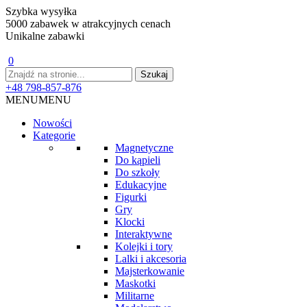
Szybka wysyłka
5000 zabawek w atrakcyjnych cenach
Unikalne zabawki
0
+48 798-857-876
MENU
MENU
Nowości
Kategorie
Magnetyczne
Do kąpieli
Do szkoły
Edukacyjne
Figurki
Gry
Klocki
Interaktywne
Kolejki i tory
Lalki i akcesoria
Majsterkowanie
Maskotki
Militarne