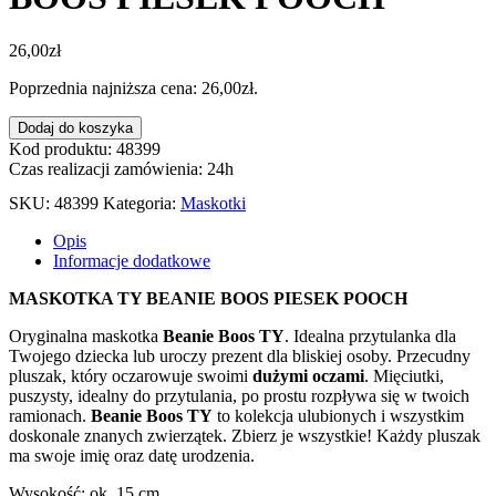
26,00
zł
Poprzednia najniższa cena:
26,00
zł
.
ilość
Dodaj do koszyka
PLUSZAK
Kod produktu: 48399
TY
Czas realizacji zamówienia: 24h
BEANIE
SKU:
48399
Kategoria:
Maskotki
BOOS PIESEK
POOCH
Opis
Informacje dodatkowe
MASKOTKA TY BEANIE BOOS PIESEK POOCH
Oryginalna maskotka
Beanie Boos TY
. Idealna przytulanka dla
Twojego dziecka lub uroczy prezent dla bliskiej osoby. Przecudny
pluszak, który oczarowuje swoimi
dużymi oczami
. Mięciutki,
puszysty, idealny do przytulania, po prostu rozpływa się w twoich
ramionach.
Beanie Boos TY
to kolekcja ulubionych i wszystkim
doskonale znanych zwierzątek. Zbierz je wszystkie! Każdy pluszak
ma swoje imię oraz datę urodzenia.
Wysokość: ok. 15 cm