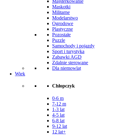
Majsterkowanie
Maskotki
Militarne
Modelarstwo
Ogrodowe
Plastyczne
Pozostałe
Puzzle
Samochody i pojazdy
Sport i turystyka
Zabawki AGD
Zdalnie sterowane
Dla niemowląt
Wiek
Chłopczyk
0-6 m
7-12 m
1-3 lat
4-5 lat
6-8 lat
9-12 lat
12 lat+