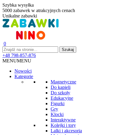
Szybka wysyłka
5000 zabawek w atrakcyjnych cenach
Unikalne zabawki
0
+48 798-857-876
MENU
MENU
Nowości
Kategorie
Magnetyczne
Do kąpieli
Do szkoły
Edukacyjne
Figurki
Gry
Klocki
Interaktywne
Kolejki i tory
Lalki i akcesoria