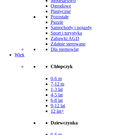
Modelarstwo
Ogrodowe
Plastyczne
Pozostałe
Puzzle
Samochody i pojazdy
Sport i turystyka
Zabawki AGD
Zdalnie sterowane
Dla niemowląt
Wiek
Chłopczyk
0-6 m
7-12 m
1-3 lat
4-5 lat
6-8 lat
9-12 lat
12 lat+
Dziewczynka
0-6 m