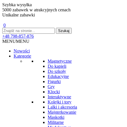
Szybka wysyłka
5000 zabawek w atrakcyjnych cenach
Unikalne zabawki
0
+48 798-857-876
MENU
MENU
Nowości
Kategorie
Magnetyczne
Do kąpieli
Do szkoły
Edukacyjne
Figurki
Gry
Klocki
Interaktywne
Kolejki i tory
Lalki i akcesoria
Majsterkowanie
Maskotki
Militarne