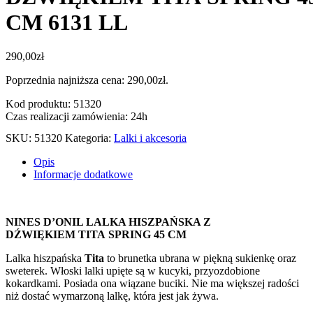
CM 6131 LL
290,00
zł
Poprzednia najniższa cena:
290,00
zł
.
Kod produktu: 51320
Czas realizacji zamówienia: 24h
SKU:
51320
Kategoria:
Lalki i akcesoria
Opis
Informacje dodatkowe
NINES D’ONIL LALKA HISZPAŃSKA Z
DŹWIĘKIEM TITA SPRING 45 CM
Lalka hiszpańska
Tita
to brunetka ubrana w piękną sukienkę oraz
sweterek. Włoski lalki upięte są w kucyki, przyozdobione
kokardkami. Posiada ona wiązane buciki. Nie ma większej radości
niż dostać wymarzoną lalkę, która jest jak żywa.