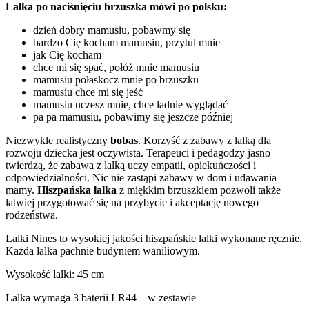
Lalka po naciśnięciu brzuszka mówi po polsku:
dzień dobry mamusiu, pobawmy się
bardzo Cię kocham mamusiu, przytul mnie
jak Cię kocham
chce mi się spać, połóż mnie mamusiu
mamusiu połaskocz mnie po brzuszku
mamusiu chce mi się jeść
mamusiu uczesz mnie, chce ładnie wyglądać
pa pa mamusiu, pobawimy się jeszcze później
Niezwykle realistyczny
bobas
. Korzyść z zabawy z lalką dla
rozwoju dziecka jest oczywista. Terapeuci i pedagodzy jasno
twierdzą, że zabawa z lalką uczy empatii, opiekuńczości i
odpowiedzialności. Nic nie zastąpi zabawy w dom i udawania
mamy.
Hiszpańska lalka
z miękkim brzuszkiem pozwoli także
łatwiej przygotować się na przybycie i akceptację nowego
rodzeństwa.
Lalki Nines to wysokiej jakości hiszpańskie lalki wykonane ręcznie.
Każda lalka pachnie budyniem waniliowym.
Wysokość lalki: 45 cm
Lalka wymaga 3 baterii LR44 – w zestawie