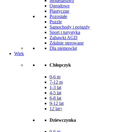
Modelarstwo
Ogrodowe
Plastyczne
Pozostałe
Puzzle
Samochody i pojazdy
Sport i turystyka
Zabawki AGD
Zdalnie sterowane
Dla niemowląt
Wiek
Chłopczyk
0-6 m
7-12 m
1-3 lat
4-5 lat
6-8 lat
9-12 lat
12 lat+
Dziewczynka
0-6 m