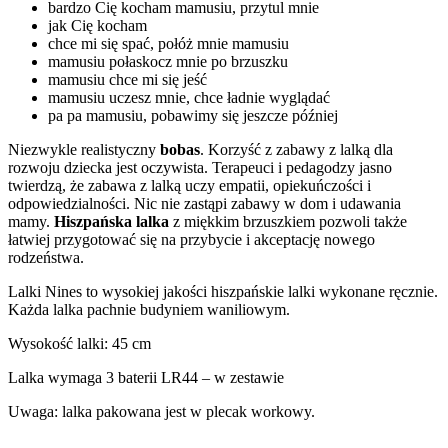
bardzo Cię kocham mamusiu, przytul mnie
jak Cię kocham
chce mi się spać, połóż mnie mamusiu
mamusiu połaskocz mnie po brzuszku
mamusiu chce mi się jeść
mamusiu uczesz mnie, chce ładnie wyglądać
pa pa mamusiu, pobawimy się jeszcze później
Niezwykle realistyczny
bobas
. Korzyść z zabawy z lalką dla
rozwoju dziecka jest oczywista. Terapeuci i pedagodzy jasno
twierdzą, że zabawa z lalką uczy empatii, opiekuńczości i
odpowiedzialności. Nic nie zastąpi zabawy w dom i udawania
mamy.
Hiszpańska lalka
z miękkim brzuszkiem pozwoli także
łatwiej przygotować się na przybycie i akceptację nowego
rodzeństwa.
Lalki Nines to wysokiej jakości hiszpańskie lalki wykonane ręcznie.
Każda lalka pachnie budyniem waniliowym.
Wysokość lalki: 45 cm
Lalka wymaga 3 baterii LR44 – w zestawie
Uwaga: lalka pakowana jest w plecak workowy.