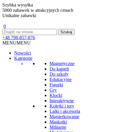
Szybka wysyłka
5000 zabawek w atrakcyjnych cenach
Unikalne zabawki
0
+48 798-857-876
MENU
MENU
Nowości
Kategorie
Magnetyczne
Do kąpieli
Do szkoły
Edukacyjne
Figurki
Gry
Klocki
Interaktywne
Kolejki i tory
Lalki i akcesoria
Majsterkowanie
Maskotki
Militarne