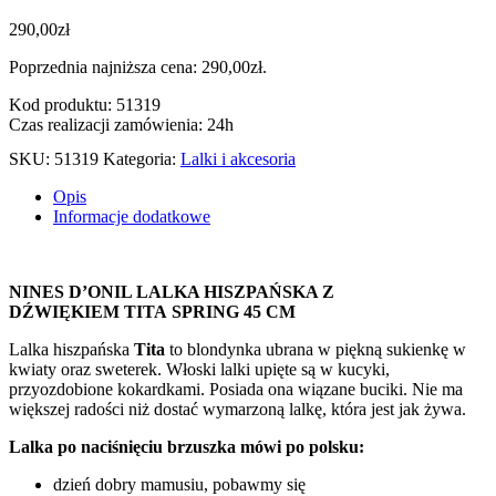
290,00
zł
Poprzednia najniższa cena:
290,00
zł
.
Kod produktu: 51319
Czas realizacji zamówienia: 24h
SKU:
51319
Kategoria:
Lalki i akcesoria
Opis
Informacje dodatkowe
NINES D’ONIL LALKA HISZPAŃSKA Z
DŹWIĘKIEM TITA SPRING 45 CM
Lalka hiszpańska
Tita
to blondynka ubrana w piękną sukienkę w
kwiaty oraz sweterek. Włoski lalki upięte są w kucyki,
przyozdobione kokardkami. Posiada ona wiązane buciki. Nie ma
większej radości niż dostać wymarzoną lalkę, która jest jak żywa.
Lalka po naciśnięciu brzuszka mówi po polsku:
dzień dobry mamusiu, pobawmy się