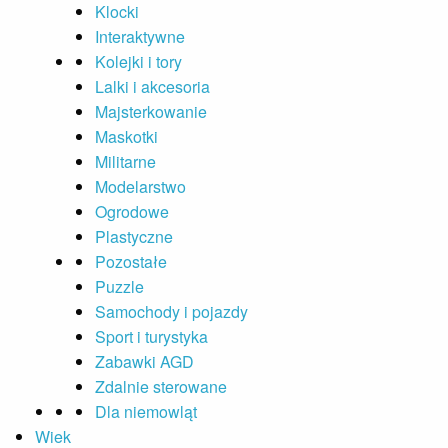
Klocki
Interaktywne
Kolejki i tory
Lalki i akcesoria
Majsterkowanie
Maskotki
Militarne
Modelarstwo
Ogrodowe
Plastyczne
Pozostałe
Puzzle
Samochody i pojazdy
Sport i turystyka
Zabawki AGD
Zdalnie sterowane
Dla niemowląt
Wiek