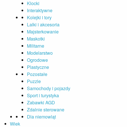
Klocki
Interaktywne
Kolejki i tory
Lalki i akcesoria
Majsterkowanie
Maskotki
Militarne
Modelarstwo
Ogrodowe
Plastyczne
Pozostałe
Puzzle
Samochody i pojazdy
Sport i turystyka
Zabawki AGD
Zdalnie sterowane
Dla niemowląt
Wiek