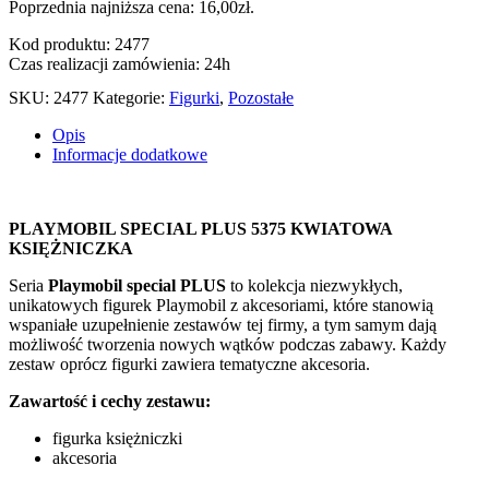
Poprzednia najniższa cena:
16,00
zł
.
Kod produktu: 2477
Czas realizacji zamówienia: 24h
SKU:
2477
Kategorie:
Figurki
,
Pozostałe
Opis
Informacje dodatkowe
PLAYMOBIL SPECIAL PLUS 5375 KWIATOWA
KSIĘŻNICZKA
Seria
Playmobil special PLUS
to kolekcja niezwykłych,
unikatowych figurek Playmobil z akcesoriami, które stanowią
wspaniałe uzupełnienie zestawów tej firmy, a tym samym dają
możliwość tworzenia nowych wątków podczas zabawy. Każdy
zestaw oprócz figurki zawiera tematyczne akcesoria.
Zawartość i cechy zestawu:
figurka księżniczki
akcesoria