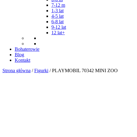
7-12 m
1-3 lat
4-5 lat
6-8 lat
9-12 lat
12 lat+
Bohaterowie
Blog
Kontakt
Strona główna
/
Figurki
/ PLAYMOBIL 70342 MINI ZOO