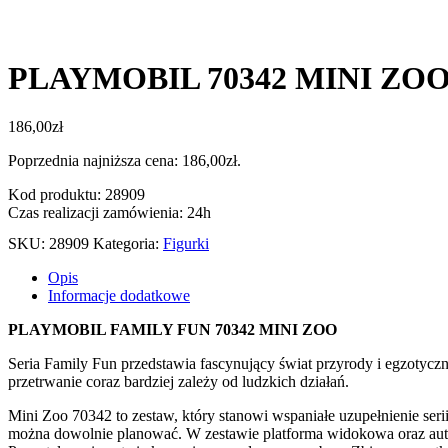
PLAYMOBIL 70342 MINI ZO
186,00
zł
Poprzednia najniższa cena:
186,00
zł
.
Kod produktu: 28909
Czas realizacji zamówienia: 24h
SKU:
28909
Kategoria:
Figurki
Opis
Informacje dodatkowe
PLAYMOBIL FAMILY FUN 70342 MINI ZOO
Seria Family Fun przedstawia fascynujący świat przyrody i egzotycz
przetrwanie coraz bardziej zależy od ludzkich działań.
Mini Zoo 70342
to
z
estaw, który
stanowi wspaniałe uzupełnienie s
można dowolnie planować. W zestawie platforma widokowa oraz auto