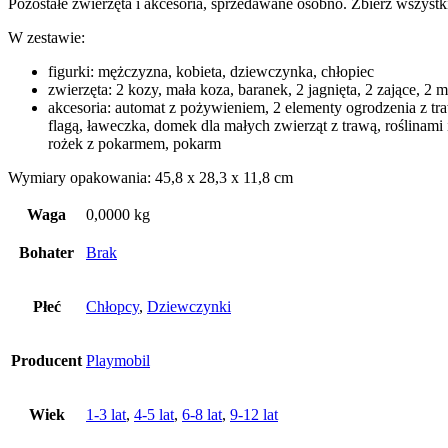
Pozostałe zwierzęta i akcesoria, sprzedawane osobno. Zbierz wszyst
W zestawie:
figurki: mężczyzna, kobieta, dziewczynka, chłopiec
zwierzęta: 2 kozy, mała koza, baranek, 2 jagnięta, 2 zające, 2 m
akcesoria: automat z pożywieniem, 2 elementy ogrodzenia z tra
flagą, ławeczka, domek dla małych zwierząt z trawą, roślinam
rożek z pokarmem, pokarm
Wymiary opakowania: 45,8 x 28,3 x 11,8 cm
Waga
0,0000 kg
Bohater
Brak
Płeć
Chłopcy
,
Dziewczynki
Producent
Playmobil
Wiek
1-3 lat
,
4-5 lat
,
6-8 lat
,
9-12 lat