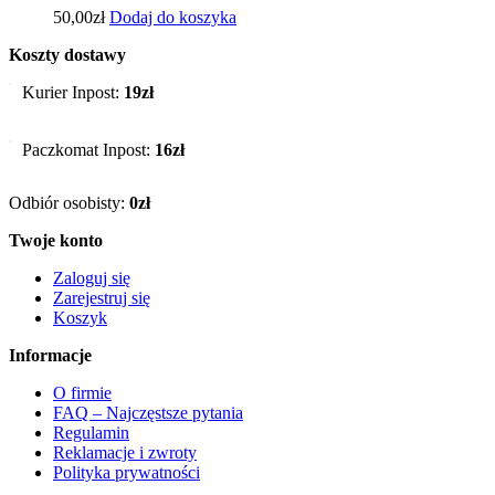
50,00
zł
Dodaj do koszyka
Koszty dostawy
Kurier Inpost:
19zł
Paczkomat Inpost:
16zł
Odbiór osobisty:
0zł
Twoje konto
Zaloguj się
Zarejestruj się
Koszyk
Informacje
O firmie
FAQ – Najczęstsze pytania
Regulamin
Reklamacje i zwroty
Polityka prywatności