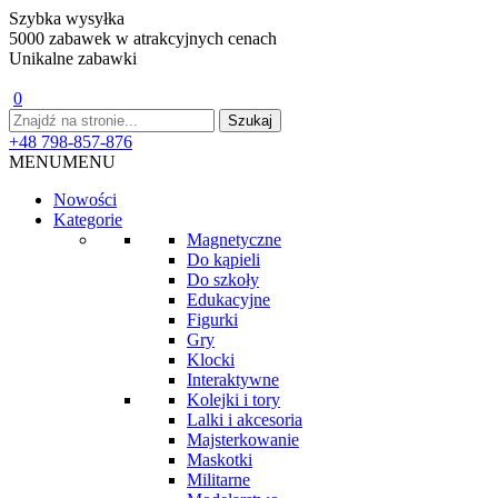
Szybka wysyłka
5000 zabawek w atrakcyjnych cenach
Unikalne zabawki
0
+48 798-857-876
MENU
MENU
Nowości
Kategorie
Magnetyczne
Do kąpieli
Do szkoły
Edukacyjne
Figurki
Gry
Klocki
Interaktywne
Kolejki i tory
Lalki i akcesoria
Majsterkowanie
Maskotki
Militarne