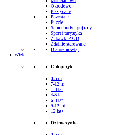
Modelarstwo
Ogrodowe
Plastyczne
Pozostałe
Puzzle
Samochody i pojazdy
Sport i turystyka
Zabawki AGD
Zdalnie sterowane
Dla niemowląt
Wiek
Chłopczyk
0-6 m
7-12 m
1-3 lat
4-5 lat
6-8 lat
9-12 lat
12 lat+
Dziewczynka
0-6 m