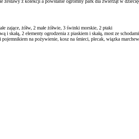
kie zestawy z kolekcji a powstanie ogromny park dla zwierząt w dzieci
ałe zające, żółw, 2 małe żółwie, 3 świnki morskie, 2 ptaki
wą i skałą, 2 elementy ogrodzenia z piaskiem i skałą, most ze schodami
i i pojemnikiem na pożywienie, kosz na śmieci, plecak, wiązka marche