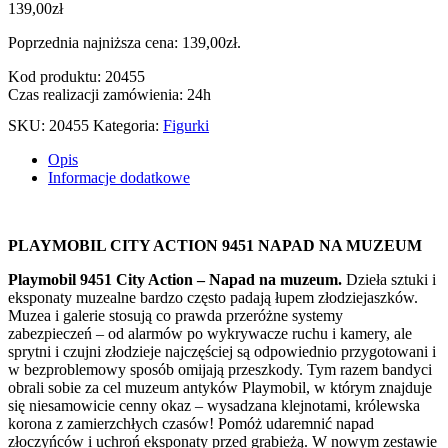
139,00
zł
Poprzednia najniższa cena:
139,00
zł
.
Kod produktu: 20455
Czas realizacji zamówienia: 24h
SKU:
20455
Kategoria:
Figurki
Opis
Informacje dodatkowe
PLAYMOBIL CITY ACTION 9451 NAPAD NA MUZEUM
Playmobil 9451 City Action – Napad na muzeum.
Dzieła sztuki i
eksponaty muzealne bardzo często padają łupem złodziejaszków.
Muzea i galerie stosują co prawda przeróżne systemy
zabezpieczeń – od alarmów po wykrywacze ruchu i kamery, ale
sprytni i czujni złodzieje najczęściej są odpowiednio przygotowani i
w bezproblemowy sposób omijają przeszkody. Tym razem bandyci
obrali sobie za cel muzeum antyków Playmobil, w którym znajduje
się niesamowicie cenny okaz – wysadzana klejnotami, królewska
korona z zamierzchłych czasów! Pomóż udaremnić napad
złoczyńców i uchroń eksponaty przed grabieżą. W nowym zestawie