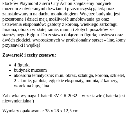
klocków Playmobil z serii City Action znajdziemy budynek
muzeum z otwieranymi drzwiami i przezroczystą galerią oraz
zainstalowanym na dachu monitoringiem. Wnętrze budynku jest
przestronne i dzieci mają możliwość umeblowania go oraz
ustawienia eksponatów: gabloty z koroną, wielkiego sarkofagu
faraona, obrazu w złotej ramie, mumii i złotych posażków ze
starożytnego Egiptu. Do zestawu dołączono figurkę kustosza oraz
dwóch złodziei, wyposażonych w profesjonalny sprzęt – linę, łomy,
przyssawki i wędkę!
Zawartość i cechy zestawu:
4 figurki
budynek muzeum
akcesoria tematyczne: m.in. obraz, sztaluga, korona, szkielet,
2 latarnie, gablota, egipskie eksponaty, mumia, 2 kamery,
worek na łupy, lina
Zabawka wymaga 1 baterii 3V CR 2032 – w zestawie ( bateria jest
niewymienialna )
Wymiary opakowania: 38 x 28 x 12,5 cm