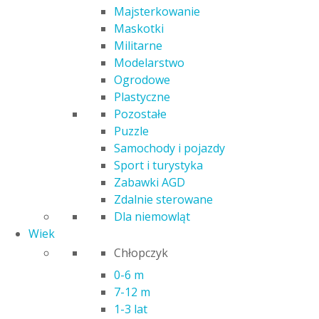
Majsterkowanie
Maskotki
Militarne
PLAYMOBIL 9495 SALON W
Modelarstwo
ŚWIĄTECZNYM WYSTROJU
Ogrodowe
Plastyczne
80,00
zł
Pozostałe
Puzzle
Poprzednia najniższa cena:
80,00
zł
.
Samochody i pojazdy
Kod produktu: 22168
Sport i turystyka
Czas realizacji zamówienia: 24h
Zabawki AGD
Zdalnie sterowane
Kategoria:
Figurki
Dla niemowląt
Wiek
Opis
Chłopczyk
Informacje dodatkowe
0-6 m
PLAYMOBIL CHRISTMAS 9495 SALON W ŚWIĄTECZNYM
7-12 m
WYSTROJU
1-3 lat