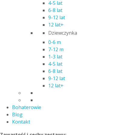
4-5 lat
Święta Bożego Narodzenia to wyjątkowy czas dla małych i
6-8 lat
dużych. Firma Playmobil przygotowała dla dzieci kolekcję
9-12 lat
fantastycznych zestawów, nawiązujących w swej tematyce
12 lat+
do magii i niezwykłej atmosfery związanej ze świętami i
Dziewczynka
zimową aurą.
0-6 m
Salon w świątecznym wystroju 9495
to wspaniał
7-12 m
komplet uzupełniający do wyposażenia domku
Playmobil
.
1-3 lat
Wszystko jest odświętnie przystrojone z okazji zbliżających
4-5 lat
się świąt Bożego Narodzenia. Na stole jest stroik
6-8 lat
adwentowy, bombki zawisły na choince, a tablica świąteczna
9-12 lat
jest wyposażona w obrazki i listy życzeń. Dziecko radośnie
12 lat+
macha grzechotką i bawi się na macie z zabawkami. Mama i
tata patrzą radośnie na swoje małe dziecko i czekają na
wspólne świętowanie. Zestaw stanowi wspaniałe
Bohaterowie
uzupełnienie serii, ale świetnie nadaje się również do
Blog
zabawy z pominięciem innych zestawów.
Kontakt
Zawartość i cechy zestawu: