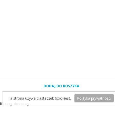
DODAJ DO KOSZYKA
DODAJ DO KOSZYKA
DODAJ DO KOSZYKA
DODAJ DO KOSZYKA
Ta strona używa ciasteczek (cookies).
Polityka prywatności
Koszty dostawy
Kurier Inpost:
19zł