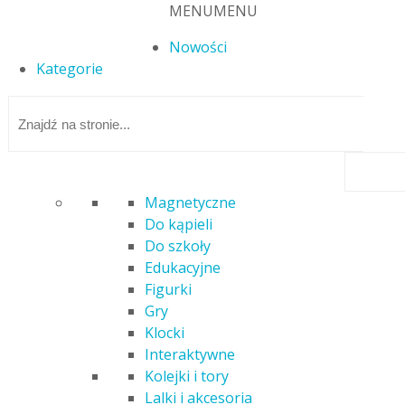
MENU
MENU
Nowości
Kategorie
Magnetyczne
Do kąpieli
Strona główna
/
Figurki
/ PLAYMOBIL 9495 SALON W
Do szkoły
ŚWIĄTECZNYM WYSTROJU
Edukacyjne
Figurki
Gry
Klocki
Interaktywne
Kolejki i tory
Lalki i akcesoria