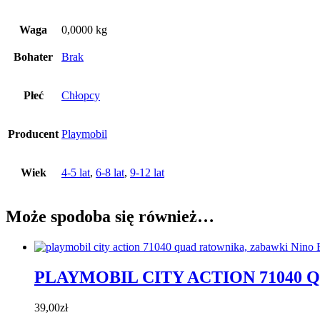
Waga
0,0000 kg
Bohater
Brak
Płeć
Chłopcy
Producent
Playmobil
Wiek
4-5 lat
,
6-8 lat
,
9-12 lat
Może spodoba się również…
PLAYMOBIL CITY ACTION 71040
39,00
zł