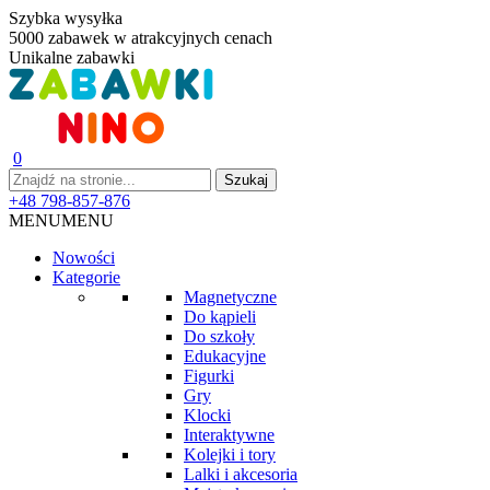
Szybka wysyłka
5000 zabawek w atrakcyjnych cenach
Unikalne zabawki
0
+48 798-857-876
MENU
MENU
Nowości
Kategorie
Magnetyczne
Do kąpieli
Do szkoły
Edukacyjne
Figurki
Gry
Klocki
Interaktywne
Kolejki i tory
Lalki i akcesoria