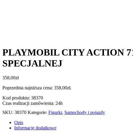
PLAYMOBIL CITY ACTION 
SPECJALNEJ
358,00
zł
Poprzednia najniższa cena:
358,00
zł
.
Kod produktu: 38370
Czas realizacji zamówienia: 24h
SKU:
38370
Kategorie:
Figurki
,
Samochody i pojazdy
Opis
Informacje dodatkowe