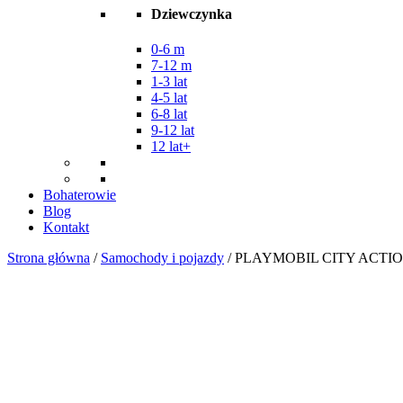
Dziewczynka
0-6 m
7-12 m
1-3 lat
4-5 lat
6-8 lat
9-12 lat
12 lat+
Bohaterowie
Blog
Kontakt
Strona główna
/
Samochody i pojazdy
/ PLAYMOBIL CITY ACTI