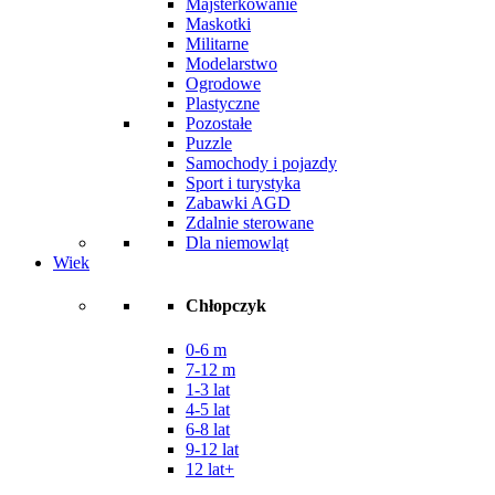
Majsterkowanie
Maskotki
Militarne
Modelarstwo
Ogrodowe
Plastyczne
Pozostałe
Puzzle
Samochody i pojazdy
Sport i turystyka
Zabawki AGD
Zdalnie sterowane
Dla niemowląt
Wiek
Chłopczyk
0-6 m
7-12 m
1-3 lat
4-5 lat
6-8 lat
9-12 lat
12 lat+