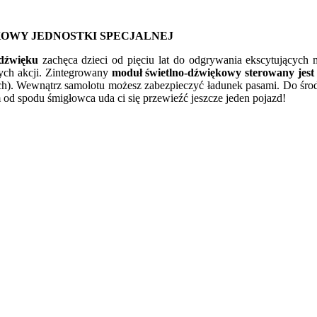
KOWY JEDNOSTKI SPECJALNEJ
 dźwięku
zachęca dzieci od pięciu lat do odgrywania ekscytujących 
ych akcji. Zintegrowany
moduł świetlno-dźwiękowy sterowany jes
ch). Wewnątrz samolotu możesz zabezpieczyć ładunek pasami. Do środ
od spodu śmigłowca uda ci się przewieźć jeszcze jeden pojazd!