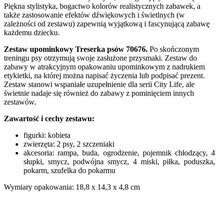
Piękna stylistyka, bogactwo kolorów realistycznych zabawek, a
także zastosowanie efektów dźwiękowych i świetlnych (w
zależności od zestawu) zapewnią wyjątkową i fascynującą zabawę
każdemu dziecku.
Zestaw upominkowy Treserka psów 70676.
Po skończonym
treningu psy otrzymują swoje zasłużone przysmaki. Zestaw do
zabawy w atrakcyjnym opakowaniu upominkowym z nadrukiem
etykietki, na której można napisać życzenia lub podpisać prezent.
Zestaw stanowi wspaniałe uzupełnienie dla serii City Life, ale
świetnie nadaje się również do zabawy z pominięciem innych
zestawów.
Zawartość i cechy zestawu:
figurki: kobieta
zwierzęta: 2 psy, 2 szczeniaki
akcesoria: rampa, buda, ogrodzenie, pojemnik chłodzący, 4
słupki, smycz, podwójna smycz, 4 miski, piłka, poduszka,
pokarm, szufelka do pokarmu
Wymiary opakowania: 18,8 x 14,3 x 4,8 cm