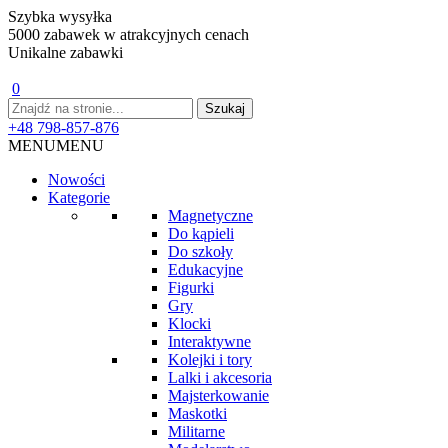
Szybka wysyłka
5000 zabawek w atrakcyjnych cenach
Unikalne zabawki
0
+48 798-857-876
MENU
MENU
Nowości
Kategorie
Magnetyczne
Do kąpieli
Do szkoły
Edukacyjne
Figurki
Gry
Klocki
Interaktywne
Kolejki i tory
Lalki i akcesoria
Majsterkowanie
Maskotki
Militarne