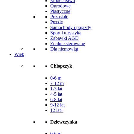
Modelarstwo
Ogrodowe
Plastyczne
Pozostałe
Puzzle
Samochody i pojazdy
Sport i turystyka
Zabawki AGD
Zdalnie sterowane
Dla niemowląt
Wiek
Chłopczyk
0-6 m
7-12 m
1-3 lat
4-5 lat
6-8 lat
9-12 lat
12 lat+
Dziewczynka
0-6 m