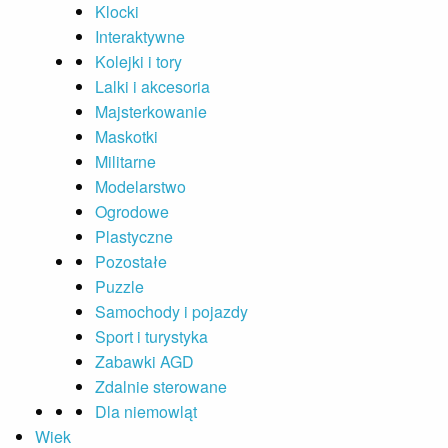
Klocki
Interaktywne
Kolejki i tory
Lalki i akcesoria
Majsterkowanie
Maskotki
Militarne
Modelarstwo
Ogrodowe
Plastyczne
Pozostałe
Puzzle
Samochody i pojazdy
Sport i turystyka
Zabawki AGD
Zdalnie sterowane
Dla niemowląt
Wiek