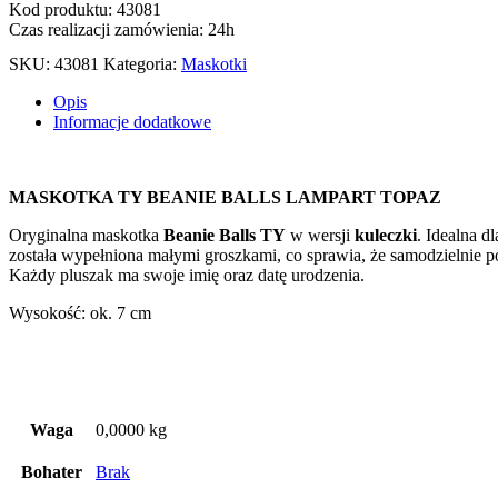
TY
Kod produktu: 43081
BEANIE BALLS LAMPART
Czas realizacji zamówienia: 24h
TOPAZ
SKU:
43081
Kategoria:
Maskotki
Opis
Informacje dodatkowe
MASKOTKA TY BEANIE BALLS LAMPART TOPAZ
Oryginalna maskotka
Beanie Balls TY
w wersji
kuleczki
. Idealna d
została wypełniona małymi groszkami, co sprawia, że samodzielnie p
Każdy pluszak ma swoje imię oraz datę urodzenia.
Wysokość: ok. 7 cm
Waga
0,0000 kg
Bohater
Brak