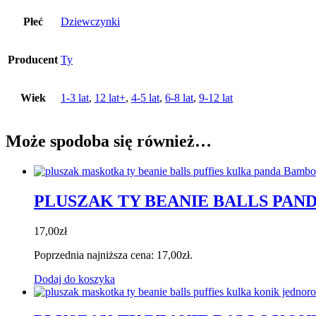
Płeć
Dziewczynki
Producent
Ty
Wiek
1-3 lat
,
12 lat+
,
4-5 lat
,
6-8 lat
,
9-12 lat
Może spodoba się również…
PLUSZAK TY BEANIE BALLS PA
17,00
zł
Poprzednia najniższa cena:
17,00
zł
.
Dodaj do koszyka