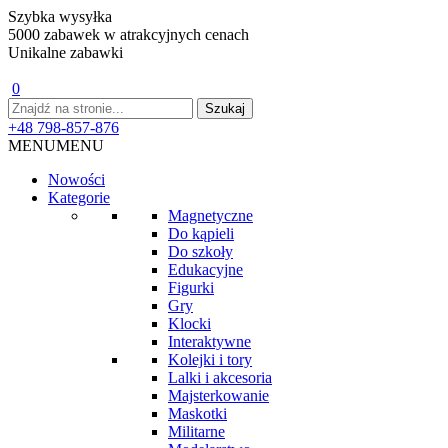
Szybka wysyłka
5000 zabawek w atrakcyjnych cenach
Unikalne zabawki
0
+48 798-857-876
MENU
MENU
Nowości
Kategorie
Magnetyczne
Do kąpieli
Do szkoły
Edukacyjne
Figurki
Gry
Klocki
Interaktywne
Kolejki i tory
Lalki i akcesoria
Majsterkowanie
Maskotki
Militarne