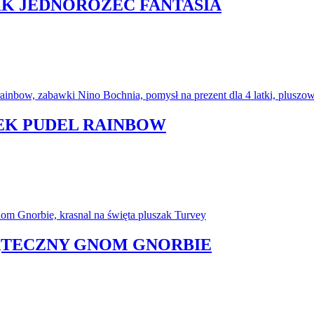
IK JEDNOROŻEC FANTASIA
SEK PUDEL RAINBOW
IĄTECZNY GNOM GNORBIE