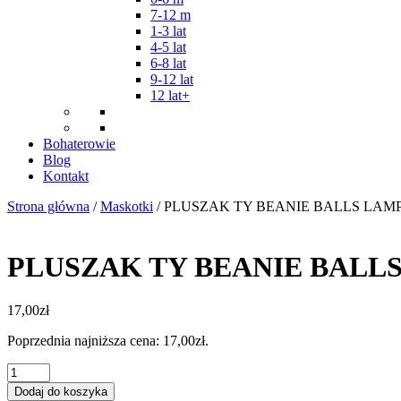
7-12 m
1-3 lat
4-5 lat
6-8 lat
9-12 lat
12 lat+
Bohaterowie
Blog
Kontakt
Strona główna
/
Maskotki
/ PLUSZAK TY BEANIE BALLS LAM
PLUSZAK TY BEANIE BALL
17,00
zł
Poprzednia najniższa cena:
17,00
zł
.
ilość
PLUSZAK
Dodaj do koszyka