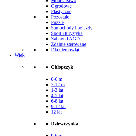
Modelarstwo
Ogrodowe
Plastyczne
Pozostałe
Puzzle
Samochody i pojazdy
Sport i turystyka
Zabawki AGD
Zdalnie sterowane
Dla niemowląt
Wiek
Chłopczyk
0-6 m
7-12 m
1-3 lat
4-5 lat
6-8 lat
9-12 lat
12 lat+
Dziewczynka
0-6 m