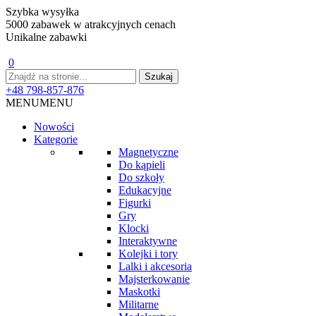
Szybka wysyłka
5000 zabawek w atrakcyjnych cenach
Unikalne zabawki
0
+48 798-857-876
MENU
MENU
Nowości
Kategorie
Magnetyczne
Do kąpieli
Do szkoły
Edukacyjne
Figurki
Gry
Klocki
Interaktywne
Kolejki i tory
Lalki i akcesoria
Majsterkowanie
Maskotki
Militarne