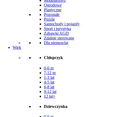
Modelarstwo
Ogrodowe
Plastyczne
Pozostałe
Puzzle
Samochody i pojazdy
Sport i turystyka
Zabawki AGD
Zdalnie sterowane
Dla niemowląt
Wiek
Chłopczyk
0-6 m
7-12 m
1-3 lat
4-5 lat
6-8 lat
9-12 lat
12 lat+
Dziewczynka
0-6 m