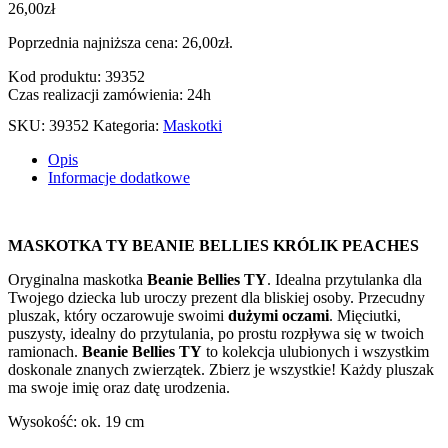
26,00
zł
Poprzednia najniższa cena:
26,00
zł
.
Kod produktu: 39352
Czas realizacji zamówienia: 24h
SKU:
39352
Kategoria:
Maskotki
Opis
Informacje dodatkowe
MASKOTKA TY BEANIE BELLIES KRÓLIK PEACHES
Oryginalna maskotka
Beanie Bellies TY
. Idealna przytulanka dla
Twojego dziecka lub uroczy prezent dla bliskiej osoby. Przecudny
pluszak, który oczarowuje swoimi
dużymi oczami
. Mięciutki,
puszysty, idealny do przytulania, po prostu rozpływa się w twoich
ramionach.
Beanie Bellies TY
to kolekcja ulubionych i wszystkim
doskonale znanych zwierzątek. Zbierz je wszystkie! Każdy pluszak
ma swoje imię oraz datę urodzenia.
Wysokość: ok. 19 cm