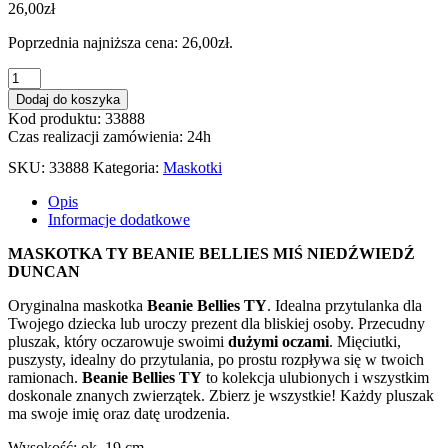
26,00
zł
Poprzednia najniższa cena:
26,00
zł
.
ilość
PLUSZAK
Dodaj do koszyka
TY
Kod produktu: 33888
BEANIE
Czas realizacji zamówienia: 24h
BELLIES
MIŚ
SKU:
33888
Kategoria:
Maskotki
NIEDŹWIEDŹ
DUNCAN
Opis
Informacje dodatkowe
MASKOTKA TY BEANIE BELLIES MIŚ NIEDŹWIEDŹ
DUNCAN
Oryginalna maskotka
Beanie Bellies TY
. Idealna przytulanka dla
Twojego dziecka lub uroczy prezent dla bliskiej osoby. Przecudny
pluszak, który oczarowuje swoimi
dużymi oczami
. Mięciutki,
puszysty, idealny do przytulania, po prostu rozpływa się w twoich
ramionach.
Beanie Bellies TY
to kolekcja ulubionych i wszystkim
doskonale znanych zwierzątek. Zbierz je wszystkie! Każdy pluszak
ma swoje imię oraz datę urodzenia.
Wysokość: ok. 19 cm