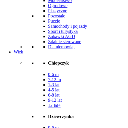
Modelarstwo
Ogrodowe
Plastyczne
Pozostałe
Puzzle
Samochody i pojazdy
Sport i turystyka
Zabawki AGD
Zdalnie sterowane
Dla niemowląt
Wiek
Chłopczyk
0-6 m
7-12 m
1-3 lat
4-5 lat
6-8 lat
9-12 lat
12 lat+
Dziewczynka
0-6 m