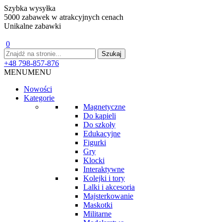
Szybka wysyłka
5000 zabawek w atrakcyjnych cenach
Unikalne zabawki
0
+48 798-857-876
MENU
MENU
Nowości
Kategorie
Magnetyczne
Do kąpieli
Do szkoły
Edukacyjne
Figurki
Gry
Klocki
Interaktywne
Kolejki i tory
Lalki i akcesoria
Majsterkowanie
Maskotki
Militarne