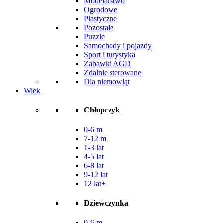
Modelarstwo
Ogrodowe
Plastyczne
Pozostałe
Puzzle
Samochody i pojazdy
Sport i turystyka
Zabawki AGD
Zdalnie sterowane
Dla niemowląt
Wiek
Chłopczyk
0-6 m
7-12 m
1-3 lat
4-5 lat
6-8 lat
9-12 lat
12 lat+
Dziewczynka
0-6 m