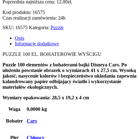
Poprzednia najniższa cena:
12,00
zł
.
Kod produktu: 16575
Czas realizacji zamówienia: 24h
SKU:
16575
Kategoria:
Puzzle
Opis
Informacje dodatkowe
PUZZLE 100 EL. BOHATEROWIE WYŚCIGU
Puzzle 100 elementów
z bohaterami
bajki Disneya Cars. Po
ułożeniu powstanie obrazek o wymiarach 41 x 27,5 cm. Wysoką
jakość, nasycenie kolorów i bezpieczeństwo układania zapewnia
kalandrowany papier odbijający światło i wykorzystanie
materiałów ekologicznych.
Wymiary opakowania: 28,5 x 19,2 x 4 cm
Waga
0,0000 kg
Bohater
Cars
Płeć
Chłopcy