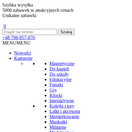
Szybka wysyłka
5000 zabawek w atrakcyjnych cenach
Unikalne zabawki
0
+48 798-857-876
MENU
MENU
Nowości
Kategorie
Magnetyczne
Do kąpieli
Do szkoły
Edukacyjne
Figurki
Gry
Klocki
Interaktywne
Kolejki i tory
Lalki i akcesoria
Majsterkowanie
Maskotki
Militarne