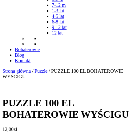
7-12 m
1-3 lat
4-5 lat
6-8 lat
9-12 lat
12 lat+
Bohaterowie
Blog
Kontakt
Strona główna
/
Puzzle
/ PUZZLE 100 EL BOHATEROWIE
WYŚCIGU
PUZZLE 100 EL
BOHATEROWIE WYŚCIGU
12,00
zł