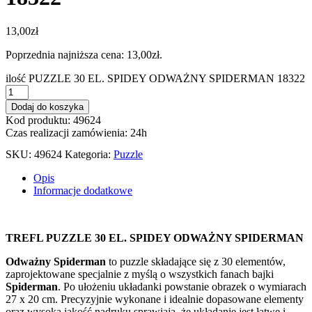
13,00
zł
Poprzednia najniższa cena:
13,00
zł
.
ilość PUZZLE 30 EL. SPIDEY ODWAŻNY SPIDERMAN 18322
Dodaj do koszyka
Kod produktu: 49624
Czas realizacji zamówienia: 24h
SKU:
49624
Kategoria:
Puzzle
Opis
Informacje dodatkowe
TREFL PUZZLE 30 EL. SPIDEY ODWAŻNY SPIDERMAN
Odważny Spiderman
to puzzle składające się z 30 elementów,
zaprojektowane specjalnie z myślą o wszystkich fanach bajki
Spiderman
. Po ułożeniu układanki powstanie obrazek o wymiarach
27 x 20 cm. Precyzyjnie wykonane i idealnie dopasowane elementy
oraz wysoka jakość nadruku sprawiają, że układanie jest łatwe i