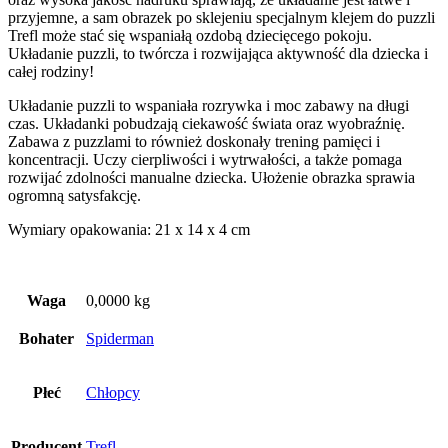
przyjemne, a sam obrazek po sklejeniu specjalnym klejem do puzzli
Trefl może stać się wspaniałą ozdobą dziecięcego pokoju.
Układanie puzzli, to twórcza i rozwijająca aktywność dla dziecka i
całej rodziny!
Układanie puzzli to wspaniała rozrywka i moc zabawy na długi
czas. Układanki pobudzają ciekawość świata oraz wyobraźnię.
Zabawa z puzzlami to również doskonały trening pamięci i
koncentracji. Uczy cierpliwości i wytrwałości, a także pomaga
rozwijać zdolności manualne dziecka. Ułożenie obrazka sprawia
ogromną satysfakcję.
Wymiary opakowania: 21 x 14 x 4 cm
Waga
0,0000 kg
Bohater
Spiderman
Płeć
Chłopcy
Producent
Trefl