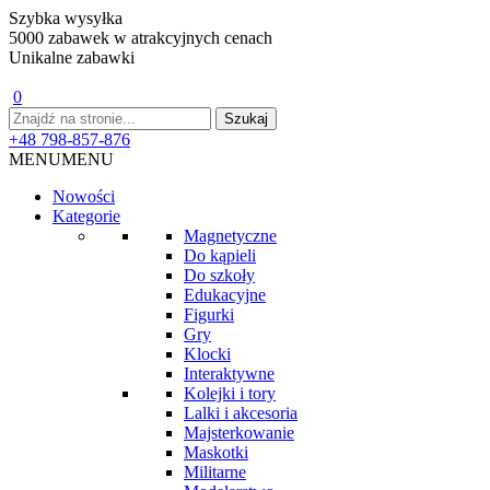
Szybka wysyłka
5000 zabawek w atrakcyjnych cenach
Unikalne zabawki
0
+48 798-857-876
MENU
MENU
Nowości
Kategorie
Magnetyczne
Do kąpieli
Do szkoły
Edukacyjne
Figurki
Gry
Klocki
Interaktywne
Kolejki i tory
Lalki i akcesoria
Majsterkowanie
Maskotki
Militarne