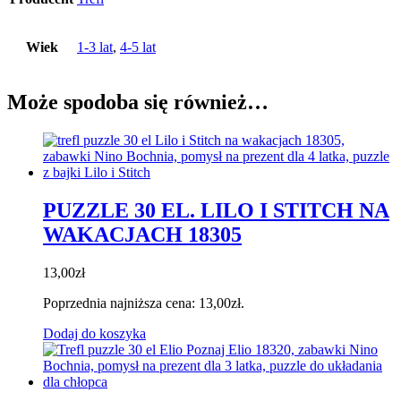
Wiek
1-3 lat
,
4-5 lat
Może spodoba się również…
PUZZLE 30 EL. LILO I STITCH NA
WAKACJACH 18305
13,00
zł
Poprzednia najniższa cena:
13,00
zł
.
Dodaj do koszyka