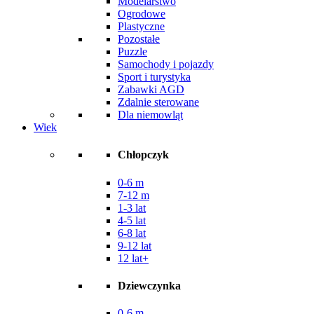
Modelarstwo
Ogrodowe
Plastyczne
Pozostałe
Puzzle
Samochody i pojazdy
Sport i turystyka
Zabawki AGD
Zdalnie sterowane
Dla niemowląt
Wiek
Chłopczyk
0-6 m
7-12 m
1-3 lat
4-5 lat
6-8 lat
9-12 lat
12 lat+
Dziewczynka
0-6 m