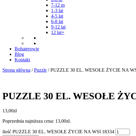
7-12 m
1-3 lat
4-5 lat
6-8 lat
9-12 lat
12 lat+
Bohaterowie
Blog
Kontakt
Strona główna
/
Puzzle
/ PUZZLE 30 EL. WESOŁE ŻYCIE NA WS
PUZZLE 30 EL. WESOŁE ŻYC
13,00
zł
Poprzednia najniższa cena:
13,00
zł
.
ilość PUZZLE 30 EL. WESOŁE ŻYCIE NA WSI 18334