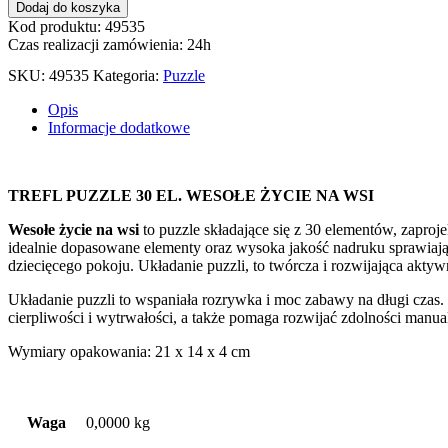
Dodaj do koszyka
Kod produktu: 49535
Czas realizacji zamówienia: 24h
SKU:
49535
Kategoria:
Puzzle
Opis
Informacje dodatkowe
TREFL PUZZLE 30 EL. WESOŁE ŻYCIE NA WSI
Wesołe życie na wsi
to puzzle składające się z 30 elementów, zapro
idealnie dopasowane elementy oraz wysoka jakość nadruku sprawiają, 
dziecięcego pokoju. Układanie puzzli, to twórcza i rozwijająca aktywn
Układanie puzzli to wspaniała rozrywka i moc zabawy na długi czas.
cierpliwości i wytrwałości, a także pomaga rozwijać zdolności manua
Wymiary opakowania: 21 x 14 x 4 cm
Waga
0,0000 kg