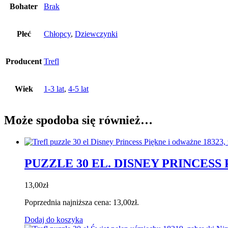
Bohater
Brak
Płeć
Chłopcy
,
Dziewczynki
Producent
Trefl
Wiek
1-3 lat
,
4-5 lat
Może spodoba się również…
PUZZLE 30 EL. DISNEY PRINCESS
13,00
zł
Poprzednia najniższa cena:
13,00
zł
.
Dodaj do koszyka