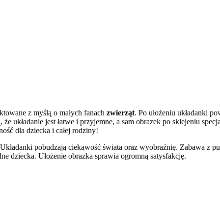
jektowane z myślą o małych fanach
zwierząt
. Po ułożeniu układanki p
że układanie jest łatwe i przyjemne, a sam obrazek po sklejeniu specj
ość dla dziecka i całej rodziny!
 Układanki pobudzają ciekawość świata oraz wyobraźnię. Zabawa z puz
lne dziecka. Ułożenie obrazka sprawia ogromną satysfakcję.