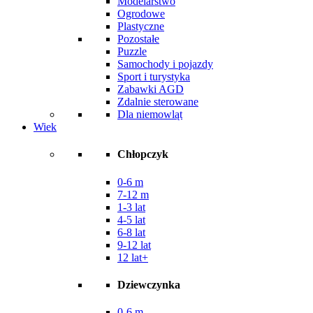
Modelarstwo
Ogrodowe
Plastyczne
Pozostałe
Puzzle
Samochody i pojazdy
Sport i turystyka
Zabawki AGD
Zdalnie sterowane
Dla niemowląt
Wiek
Chłopczyk
0-6 m
7-12 m
1-3 lat
4-5 lat
6-8 lat
9-12 lat
12 lat+
Dziewczynka
0-6 m