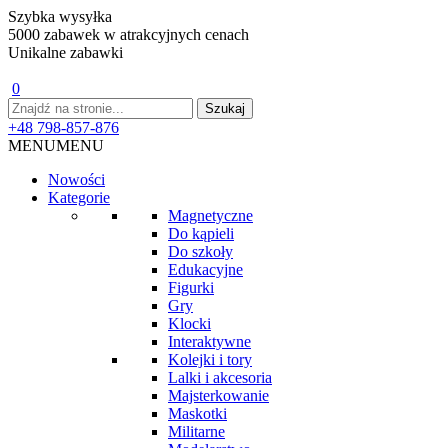
Szybka wysyłka
5000 zabawek w atrakcyjnych cenach
Unikalne zabawki
0
+48 798-857-876
MENU
MENU
Nowości
Kategorie
Magnetyczne
Do kąpieli
Do szkoły
Edukacyjne
Figurki
Gry
Klocki
Interaktywne
Kolejki i tory
Lalki i akcesoria
Majsterkowanie
Maskotki
Militarne