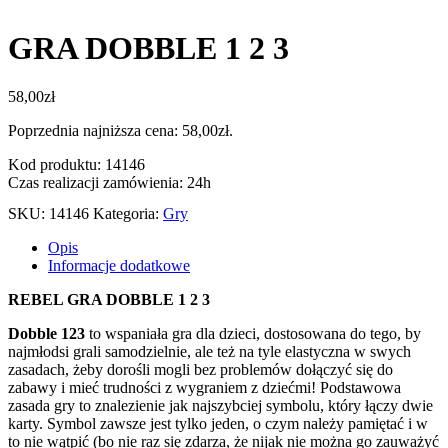
GRA DOBBLE 1 2 3
58,00
zł
Poprzednia najniższa cena:
58,00
zł
.
Kod produktu: 14146
Czas realizacji zamówienia: 24h
SKU:
14146
Kategoria:
Gry
Opis
Informacje dodatkowe
REBEL GRA DOBBLE 1 2 3
Dobble 123
to wspaniała gra dla dzieci, dostosowana do tego, by
najmłodsi grali samodzielnie, ale też na tyle elastyczna w swych
zasadach, żeby dorośli mogli bez problemów dołączyć się do
zabawy i mieć trudności z wygraniem z dziećmi! Podstawowa
zasada gry to znalezienie jak najszybciej symbolu, który łączy dwie
karty. Symbol zawsze jest tylko jeden, o czym należy pamiętać i w
to nie wątpić (bo nie raz się zdarza, że nijak nie można go zauważyć