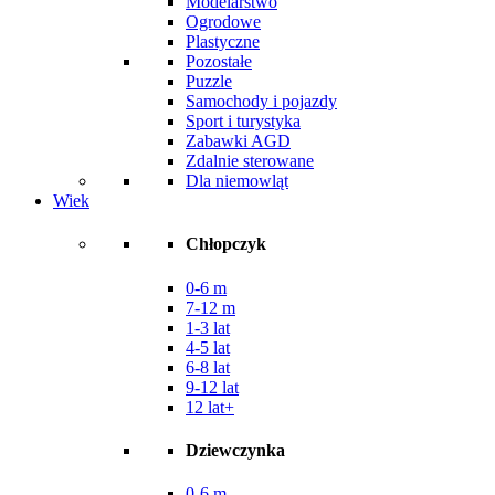
Modelarstwo
Ogrodowe
Plastyczne
Pozostałe
Puzzle
Samochody i pojazdy
Sport i turystyka
Zabawki AGD
Zdalnie sterowane
Dla niemowląt
Wiek
Chłopczyk
0-6 m
7-12 m
1-3 lat
4-5 lat
6-8 lat
9-12 lat
12 lat+
Dziewczynka
0-6 m