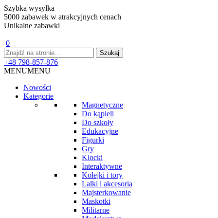
Szybka wysyłka
5000 zabawek w atrakcyjnych cenach
Unikalne zabawki
0
+48 798-857-876
MENU
MENU
Nowości
Kategorie
Magnetyczne
Do kąpieli
Do szkoły
Edukacyjne
Figurki
Gry
Klocki
Interaktywne
Kolejki i tory
Lalki i akcesoria
Majsterkowanie
Maskotki
Militarne