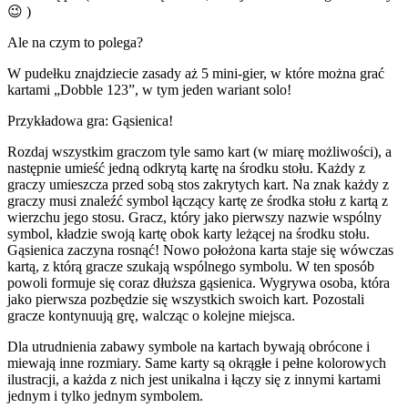
😉 )
Ale na czym to polega?
W pudełku znajdziecie zasady aż 5 mini-gier, w które można grać
kartami „Dobble 123”, w tym jeden wariant solo!
Przykładowa gra: Gąsienica!
Rozdaj wszystkim graczom tyle samo kart (w miarę możliwości), a
następnie umieść jedną odkrytą kartę na środku stołu. Każdy z
graczy umieszcza przed sobą stos zakrytych kart. Na znak każdy z
graczy musi znaleźć symbol łączący kartę ze środka stołu z kartą z
wierzchu jego stosu. Gracz, który jako pierwszy nazwie wspólny
symbol, kładzie swoją kartę obok karty leżącej na środku stołu.
Gąsienica zaczyna rosnąć! Nowo położona karta staje się wówczas
kartą, z którą gracze szukają wspólnego symbolu. W ten sposób
powoli formuje się coraz dłuższa gąsienica. Wygrywa osoba, która
jako pierwsza pozbędzie się wszystkich swoich kart. Pozostali
gracze kontynuują grę, walcząc o kolejne miejsca.
Dla utrudnienia zabawy symbole na kartach bywają obrócone i
miewają inne rozmiary. Same karty są okrągłe i pełne kolorowych
ilustracji, a każda z nich jest unikalna i łączy się z innymi kartami
jednym i tylko jednym symbolem.