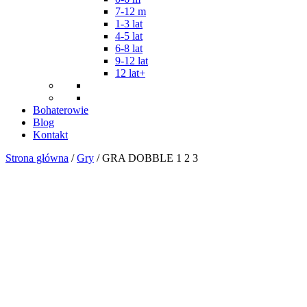
7-12 m
1-3 lat
4-5 lat
6-8 lat
9-12 lat
12 lat+
Bohaterowie
Blog
Kontakt
Strona główna
/
Gry
/ GRA DOBBLE 1 2 3