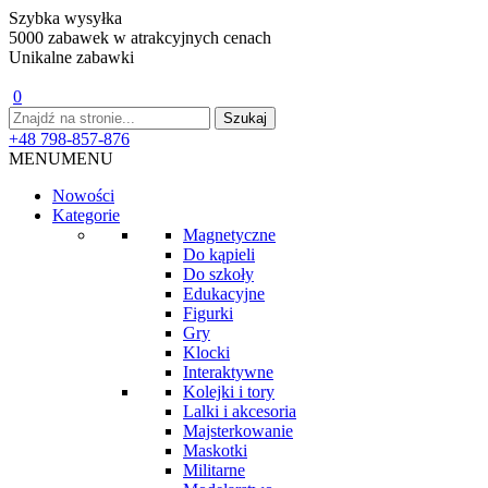
Szybka wysyłka
5000 zabawek w atrakcyjnych cenach
Unikalne zabawki
0
+48 798-857-876
MENU
MENU
Nowości
Kategorie
Magnetyczne
Do kąpieli
Do szkoły
Edukacyjne
Figurki
Gry
Klocki
Interaktywne
Kolejki i tory
Lalki i akcesoria
Majsterkowanie
Maskotki
Militarne