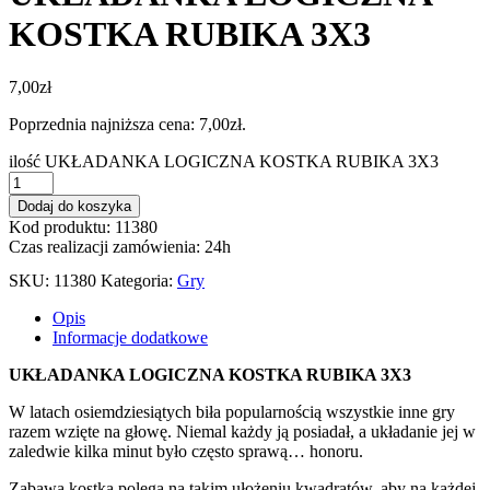
KOSTKA RUBIKA 3X3
7,00
zł
Poprzednia najniższa cena:
7,00
zł
.
ilość UKŁADANKA LOGICZNA KOSTKA RUBIKA 3X3
Dodaj do koszyka
Kod produktu: 11380
Czas realizacji zamówienia: 24h
SKU:
11380
Kategoria:
Gry
Opis
Informacje dodatkowe
UKŁADANKA LOGICZNA KOSTKA RUBIKA 3X3
W latach osiemdziesiątych biła popularnością wszystkie inne gry
razem wzięte na głowę. Niemal każdy ją posiadał, a układanie jej w
zaledwie kilka minut było często sprawą… honoru.
Zabawa kostką polega na takim ułożeniu kwadratów, aby na każdej