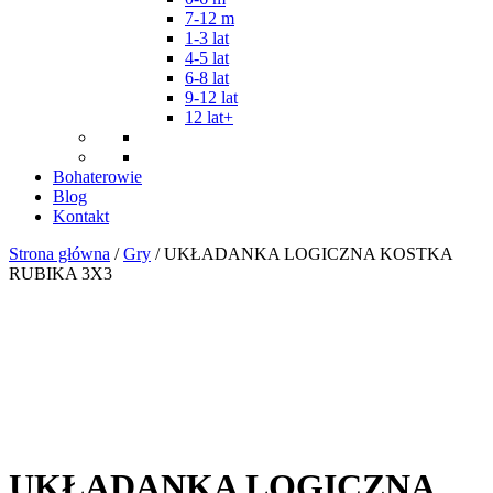
7-12 m
1-3 lat
4-5 lat
6-8 lat
9-12 lat
12 lat+
Bohaterowie
Blog
Kontakt
Strona główna
/
Gry
/ UKŁADANKA LOGICZNA KOSTKA
RUBIKA 3X3
UKŁADANKA LOGICZNA