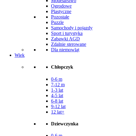
Modelarstwo
Ogrodowe
Plastyczne
Pozostałe
Puzzle
Samochody i pojazdy
Sport i turystyka
Zabawki AGD
Zdalnie sterowane
Dla niemowląt
Wiek
Chłopczyk
0-6 m
7-12 m
1-3 lat
4-5 lat
6-8 lat
9-12 lat
12 lat+
Dziewczynka
0-6 m