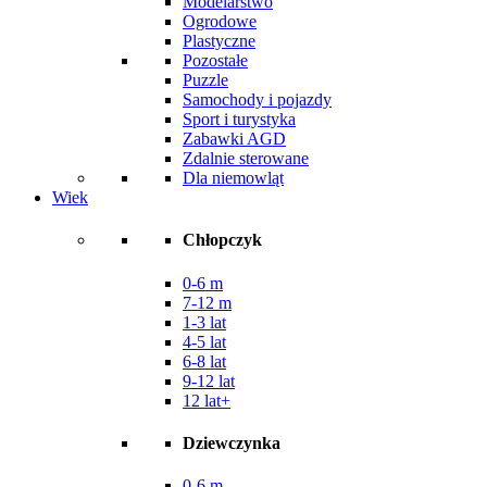
Modelarstwo
Ogrodowe
Plastyczne
Pozostałe
Puzzle
Samochody i pojazdy
Sport i turystyka
Zabawki AGD
Zdalnie sterowane
Dla niemowląt
Wiek
Chłopczyk
0-6 m
7-12 m
1-3 lat
4-5 lat
6-8 lat
9-12 lat
12 lat+
Dziewczynka
0-6 m