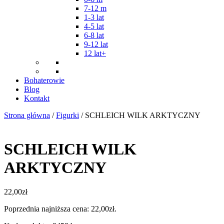
7-12 m
1-3 lat
4-5 lat
6-8 lat
9-12 lat
12 lat+
Bohaterowie
Blog
Kontakt
Strona główna
/
Figurki
/ SCHLEICH WILK ARKTYCZNY
SCHLEICH WILK
ARKTYCZNY
22,00
zł
Poprzednia najniższa cena:
22,00
zł
.