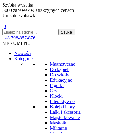
Szybka wysyłka
5000 zabawek w atrakcyjnych cenach
Unikalne zabawki
0
+48 798-857-876
MENU
MENU
Nowości
Kategorie
Magnetyczne
Do kąpieli
Do szkoły
Edukacyjne
Figurki
Gry
Klocki
Interaktywne
Kolejki i tory
Lalki i akcesoria
Majsterkowanie
Maskotki
Militarne