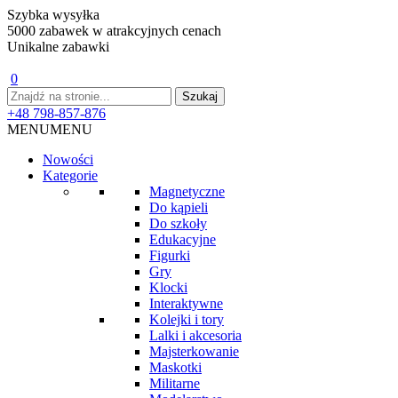
Szybka wysyłka
5000 zabawek w atrakcyjnych cenach
Unikalne zabawki
0
+48 798-857-876
MENU
MENU
Nowości
Kategorie
Magnetyczne
Do kąpieli
Do szkoły
Edukacyjne
Figurki
Gry
Klocki
Interaktywne
Kolejki i tory
Lalki i akcesoria
Majsterkowanie
Maskotki
Militarne