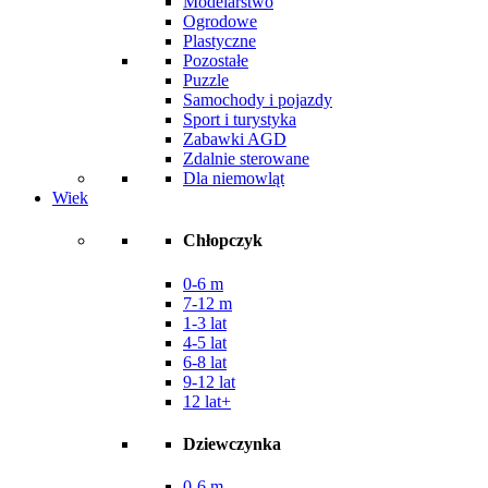
Modelarstwo
Ogrodowe
Plastyczne
Pozostałe
Puzzle
Samochody i pojazdy
Sport i turystyka
Zabawki AGD
Zdalnie sterowane
Dla niemowląt
Wiek
Chłopczyk
0-6 m
7-12 m
1-3 lat
4-5 lat
6-8 lat
9-12 lat
12 lat+
Dziewczynka
0-6 m