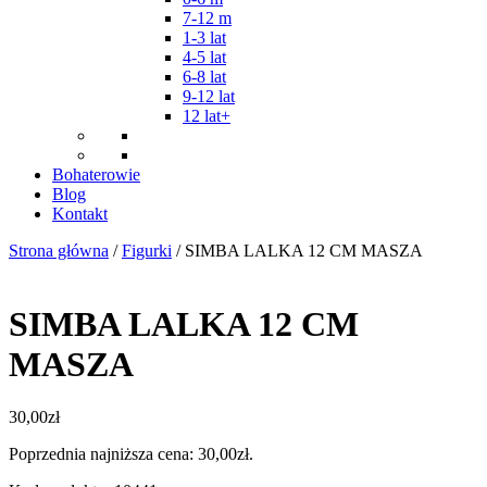
7-12 m
1-3 lat
4-5 lat
6-8 lat
9-12 lat
12 lat+
Bohaterowie
Blog
Kontakt
Strona główna
/
Figurki
/ SIMBA LALKA 12 CM MASZA
SIMBA LALKA 12 CM
MASZA
30,00
zł
Poprzednia najniższa cena:
30,00
zł
.