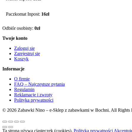
Paczkomat Inpost:
16zł
Odbiór osobisty:
0zł
Twoje konto
Zaloguj się
Zarejestruj się
Koszyk
Informacje
O firmie
FAQ – Najczęstsze pytania
Regulamin
Reklamacje i zwroty
Polityka prywatności
© 2026 Zabawki Nino – e-Sklep z zabawkami w Bochni. All Rights 
Ta strona używa ciasteczek (cookies).
Polityka prywatności
Akceptuj