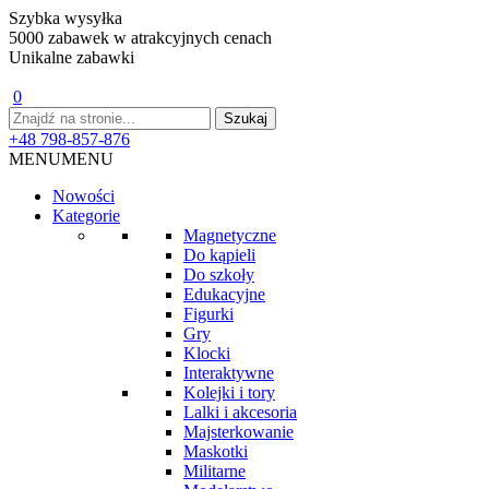
Szybka wysyłka
5000 zabawek w atrakcyjnych cenach
Unikalne zabawki
0
+48 798-857-876
MENU
MENU
Nowości
Kategorie
Magnetyczne
Do kąpieli
Do szkoły
Edukacyjne
Figurki
Gry
Klocki
Interaktywne
Kolejki i tory
Lalki i akcesoria
Majsterkowanie
Maskotki
Militarne