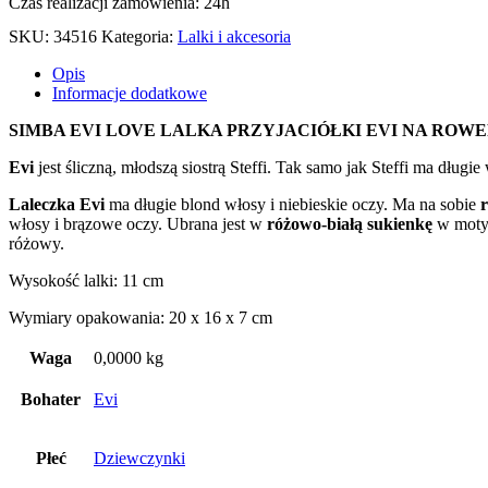
Czas realizacji zamówienia: 24h
SKU:
34516
Kategoria:
Lalki i akcesoria
Opis
Informacje dodatkowe
SIMBA EVI LOVE LALKA PRZYJACIÓŁKI EVI NA ROW
Evi
jest śliczną, młodszą siostrą Steffi. Tak samo jak Steffi ma długi
Laleczka Evi
ma długie blond włosy i niebieskie oczy. Ma na sobie
włosy i brązowe oczy. Ubrana jest w
różowo-białą sukienkę
w motyl
różowy.
Wysokość lalki: 11 cm
Wymiary opakowania: 20 x 16 x 7 cm
Waga
0,0000 kg
Bohater
Evi
Płeć
Dziewczynki