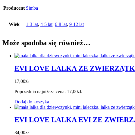
Producent
Simba
Wiek
1-3 lat
,
4-5 lat
,
6-8 lat
,
9-12 lat
Może spodoba się również…
EVI LOVE LALKA ZE ZWIERZĄT
17,00
zł
Poprzednia najniższa cena:
17,00
zł
.
Dodaj do koszyka
EVI LOVE LALKA EVI ZE ZWIER
34,00
zł