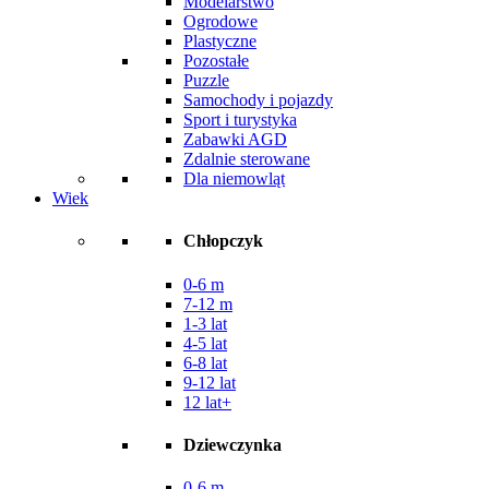
Modelarstwo
Ogrodowe
Plastyczne
Pozostałe
Puzzle
Samochody i pojazdy
Sport i turystyka
Zabawki AGD
Zdalnie sterowane
Dla niemowląt
Wiek
Chłopczyk
0-6 m
7-12 m
1-3 lat
4-5 lat
6-8 lat
9-12 lat
12 lat+
Dziewczynka
0-6 m