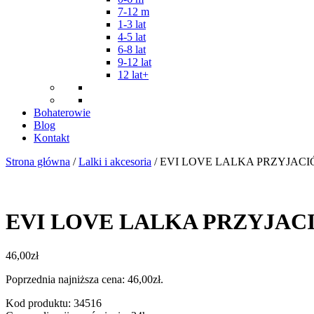
7-12 m
1-3 lat
4-5 lat
6-8 lat
9-12 lat
12 lat+
Bohaterowie
Blog
Kontakt
Strona główna
/
Lalki i akcesoria
/ EVI LOVE LALKA PRZYJAC
EVI LOVE LALKA PRZYJAC
46,00
zł
Poprzednia najniższa cena:
46,00
zł
.
Kod produktu: 34516