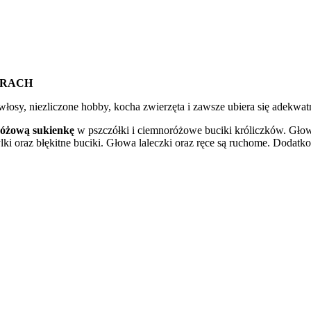
ERACH
e włosy, niezliczone hobby, kocha zwierzęta i zawsze ubiera się adekwat
różową
sukienkę
w pszczółki i ciemnoróżowe buciki króliczków. Głowa
ki oraz błękitne buciki. Głowa laleczki oraz ręce są ruchome. Dodat