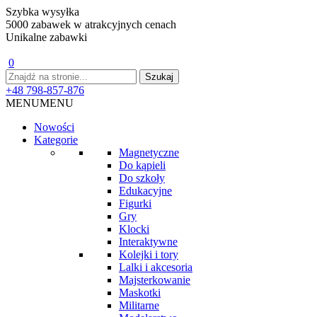
Szybka wysyłka
5000 zabawek w atrakcyjnych cenach
Unikalne zabawki
0
+48 798-857-876
MENU
MENU
Nowości
Kategorie
Magnetyczne
Do kąpieli
Do szkoły
Edukacyjne
Figurki
Gry
Klocki
Interaktywne
Kolejki i tory
Lalki i akcesoria
Majsterkowanie
Maskotki
Militarne