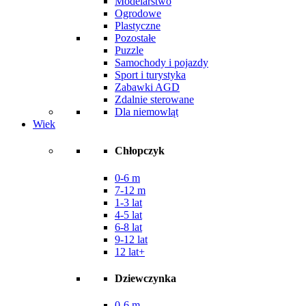
Modelarstwo
Ogrodowe
Plastyczne
Pozostałe
Puzzle
Samochody i pojazdy
Sport i turystyka
Zabawki AGD
Zdalnie sterowane
Dla niemowląt
Wiek
Chłopczyk
0-6 m
7-12 m
1-3 lat
4-5 lat
6-8 lat
9-12 lat
12 lat+
Dziewczynka
0-6 m