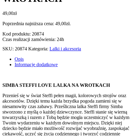
49,00
zł
Poprzednia najniższa cena:
49,00
zł
.
Kod produktu: 20874
Czas realizacji zamówienia: 24h
SKU:
20874
Kategoria:
Lalki i akcesoria
Opis
Informacje dodatkowe
SIMBA STEFFI LOVE LALKA NA WROTKACH
Przenieś się w świat Steffi pełen magii, kolorowych strojów oraz
akcesoriów. Dzięki temu każda brzydka pogoda zamieni się w
niesamowity czas zabawy. Prześliczna lalka Steffi firmy Simba
stworzono z myślą o każdej dziewczynce. Steffi stanie się wierną
towarzyszką i razem z Tobą będzie mogła uczestniczyć w każdym
Twoim wydarzeniu w każdym dowolnym miejscu. Dzięki niej
dziecko będzie miało możliwość rozwijać wyobraźnię, zaspokajać
ciekawość, uczyć się życia codziennego i tworzyć codziennie