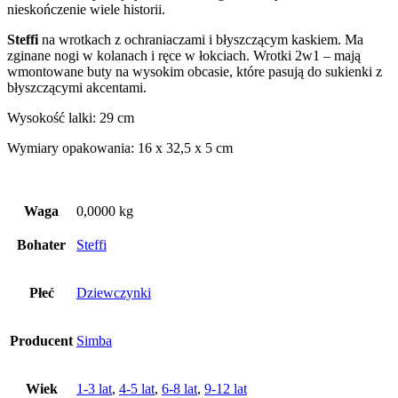
nieskończenie wiele historii.
Steffi
na wrotkach z ochraniaczami i błyszczącym kaskiem. Ma
zginane nogi w kolanach i ręce w łokciach. Wrotki 2w1 – mają
wmontowane buty na wysokim obcasie, które pasują do sukienki z
błyszczącymi akcentami.
Wysokość lalki: 29 cm
Wymiary opakowania: 16 x 32,5 x 5 cm
Waga
0,0000 kg
Bohater
Steffi
Płeć
Dziewczynki
Producent
Simba
Wiek
1-3 lat
,
4-5 lat
,
6-8 lat
,
9-12 lat