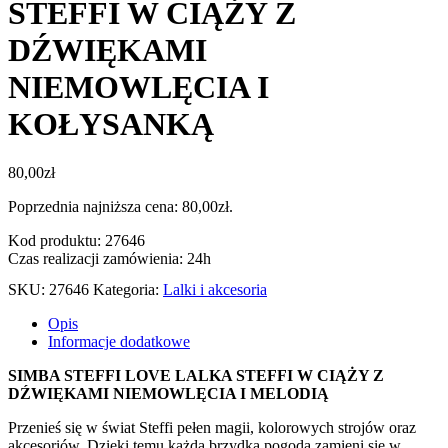
STEFFI W CIĄŻY Z
DŹWIĘKAMI
NIEMOWLĘCIA I
KOŁYSANKĄ
80,00
zł
Poprzednia najniższa cena:
80,00
zł
.
Kod produktu: 27646
Czas realizacji zamówienia: 24h
SKU:
27646
Kategoria:
Lalki i akcesoria
Opis
Informacje dodatkowe
SIMBA STEFFI LOVE LALKA STEFFI W CIĄŻY Z
DŹWIĘKAMI NIEMOWLĘCIA I MELODIĄ
Przenieś się w świat Steffi pełen magii, kolorowych strojów oraz
akcesoriów. Dzięki temu każda brzydka pogoda zamieni się w