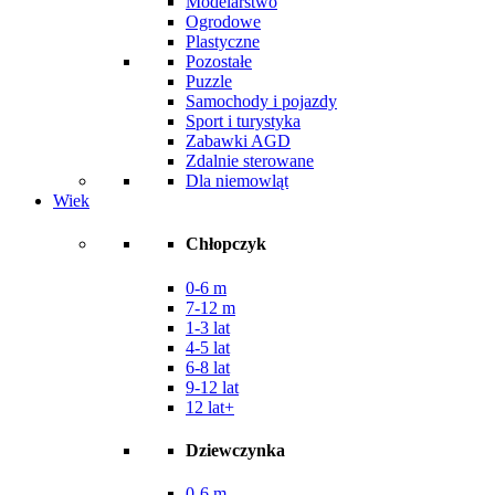
Modelarstwo
Ogrodowe
Plastyczne
Pozostałe
Puzzle
Samochody i pojazdy
Sport i turystyka
Zabawki AGD
Zdalnie sterowane
Dla niemowląt
Wiek
Chłopczyk
0-6 m
7-12 m
1-3 lat
4-5 lat
6-8 lat
9-12 lat
12 lat+
Dziewczynka
0-6 m