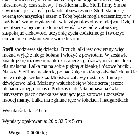
niesamowity czas zabawy. Prześliczna lalka Steffi firmy Simba
stworzona jest z myślą o każdej dziewczynce. Steffi stanie się
wierną towarzyszką i razem z Tobą będzie mogła uczestniczyć w
każdym Twoim wydarzeniu w każdym dowolnym miejscu. Dzięki
niej dziecko będzie miało możliwość rozwijać wyobraźnię,
zaspokajać ciekawość, uczyć się życia codziennego i tworzyć
codziennie nieskończenie wiele historii.
Steffi
spodziewa się dziecka. Brzuch lalki jest otwierany więc
można wyjąć z niego bobasa i włożyć z powrotem. W zestawie
znajduje się różowe ubranko z czapeczką, różowy miś i nosidełko
dla malucha. Lalka ma na sobie piękną sukienkę i różowe buciki.
Na szyi Steffi ma wisiorek, po naciśnięciu którego słychać cichutkie
bicie małego serduszka. Mnóstwo zabawy dostarczą funkcje
dźwiękowe lalki. Możemy wsłuchać się w bicie serca jeszcze
nienarodzonego bobasa. Podczas nadejścia bobasa na świat
usłyszymy płacz dziecka zwiastujący jego zdrowie i szczęście
młodej mamy. Lalka ma zginane ręce w łokciach i nadgarstkach.
Wysokość lalki: 29 cm
Wymiary opakowania: 20 x 32,5 x 5 cm
Waga
0,0000 kg