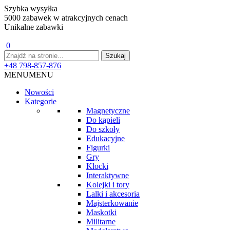
Szybka wysyłka
5000 zabawek w atrakcyjnych cenach
Unikalne zabawki
0
+48 798-857-876
MENU
MENU
Nowości
Kategorie
Magnetyczne
Do kąpieli
Do szkoły
Edukacyjne
Figurki
Gry
Klocki
Interaktywne
Kolejki i tory
Lalki i akcesoria
Majsterkowanie
Maskotki
Militarne