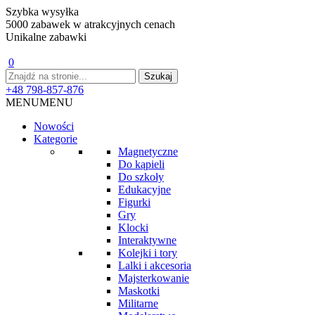
Szybka wysyłka
5000 zabawek w atrakcyjnych cenach
Unikalne zabawki
0
+48 798-857-876
MENU
MENU
Nowości
Kategorie
Magnetyczne
Do kąpieli
Do szkoły
Edukacyjne
Figurki
Gry
Klocki
Interaktywne
Kolejki i tory
Lalki i akcesoria
Majsterkowanie
Maskotki
Militarne