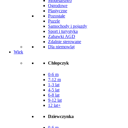
Modelarstwo
Ogrodowe
Plastyczne
Pozostałe
Puzzle
Samochody i pojazdy
Sport i turystyka
Zabawki AGD
Zdalnie sterowane
Dla niemowląt
Wiek
Chłopczyk
0-6 m
7-12 m
1-3 lat
4-5 lat
6-8 lat
9-12 lat
12 lat+
Dziewczynka
0-6 m