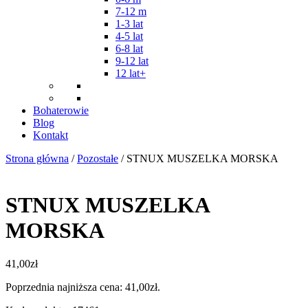
7-12 m
1-3 lat
4-5 lat
6-8 lat
9-12 lat
12 lat+
Bohaterowie
Blog
Kontakt
Strona główna
/
Pozostałe
/ STNUX MUSZELKA MORSKA
STNUX MUSZELKA
MORSKA
41,00
zł
Poprzednia najniższa cena:
41,00
zł
.