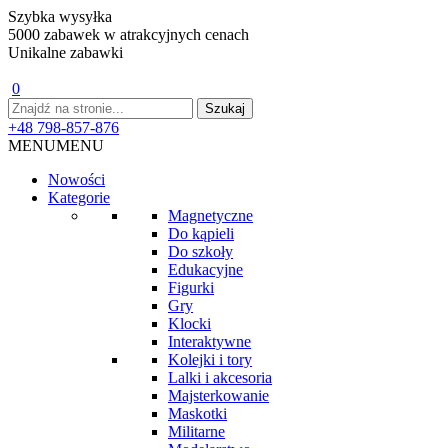
Szybka wysyłka
5000 zabawek w atrakcyjnych cenach
Unikalne zabawki
0
+48 798-857-876
MENU
MENU
Nowości
Kategorie
Magnetyczne
Do kąpieli
Do szkoły
Edukacyjne
Figurki
Gry
Klocki
Interaktywne
Kolejki i tory
Lalki i akcesoria
Majsterkowanie
Maskotki
Militarne