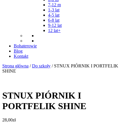
7-12 m
1-3 lat
4-5 lat
6-8 lat
9-12 lat
12 lat+
Bohaterowie
Blog
Kontakt
Strona główna
/
Do szkoły
/ STNUX PIÓRNIK I PORTFELIK
SHINE
STNUX PIÓRNIK I
PORTFELIK SHINE
28,00
zł