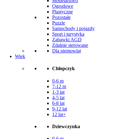
Modelarstwo
Ogrodowe
Plastyczne
Pozostałe
Puzzle
Samochody i pojazdy
Sport i turystyka
Zabawki AGD
Zdalnie sterowane
Dla niemowląt
Wiek
Chłopczyk
0-6 m
7-12 m
1-3 lat
4-5 lat
6-8 lat
9-12 lat
12 lat+
Dziewczynka
0-6 m