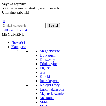
Szybka wysyłka
5000 zabawek w atrakcyjnych cenach
Unikalne zabawki
0
+48 798-857-876
MENU
MENU
Nowości
Kategorie
Magnetyczne
Do kąpieli
Do szkoły
Edukacyjne
Figurki
Gry
Klocki
Interaktywne
Kolejki i tory
Lalki i akcesoria
Majsterkowanie
Maskotki
Militarne