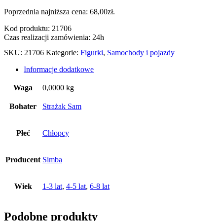
Poprzednia najniższa cena:
68,00
zł
.
Kod produktu: 21706
Czas realizacji zamówienia: 24h
SKU:
21706
Kategorie:
Figurki
,
Samochody i pojazdy
Informacje dodatkowe
Waga
0,0000 kg
Bohater
Strażak Sam
Płeć
Chłopcy
Producent
Simba
Wiek
1-3 lat
,
4-5 lat
,
6-8 lat
Podobne produkty