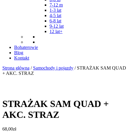
7-12 m
1-3 lat
4-5 lat
6-8 lat
9-12 lat
12 lat+
Bohaterowie
Blog
Kontakt
Strona główna
/
Samochody i pojazdy
/ STRAŻAK SAM QUAD
+ AKC. STRAZ
STRAŻAK SAM QUAD +
AKC. STRAZ
68,00
zł