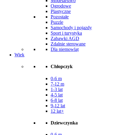
Modelarstwo
Ogrodowe
Plastyczne
Pozostałe
Puzzle
Samochody i pojazdy
Sport i turystyka
Zabawki AGD
Zdalnie sterowane
Dla niemowląt
Wiek
Chłopczyk
0-6 m
7-12 m
1-3 lat
4-5 lat
6-8 lat
9-12 lat
12 lat+
Dziewczynka
0-6 m