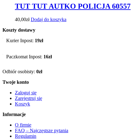
TUT TUT AUTKO POLICJA 60557
40,00
zł
Dodaj do koszyka
Koszty dostawy
Kurier Inpost:
19zł
Paczkomat Inpost:
16zł
Odbiór osobisty:
0zł
Twoje konto
Zaloguj się
Zarejestruj się
Koszyk
Informacje
O firmie
FAQ – Najczęstsze pytania
Regulamin