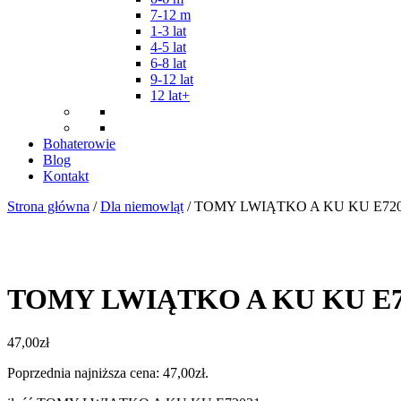
7-12 m
1-3 lat
4-5 lat
6-8 lat
9-12 lat
12 lat+
Bohaterowie
Blog
Kontakt
Strona główna
/
Dla niemowląt
/ TOMY LWIĄTKO A KU KU E72
TOMY LWIĄTKO A KU KU E7
47,00
zł
Poprzednia najniższa cena:
47,00
zł
.