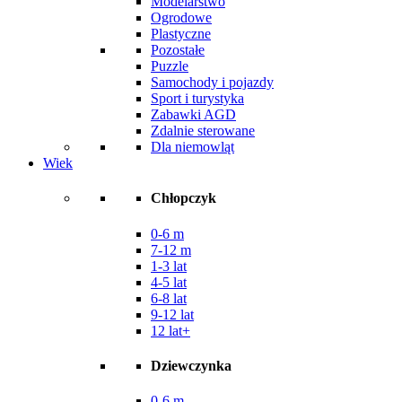
Modelarstwo
Ogrodowe
Plastyczne
Pozostałe
Puzzle
Samochody i pojazdy
Sport i turystyka
Zabawki AGD
Zdalnie sterowane
Dla niemowląt
Wiek
Chłopczyk
0-6 m
7-12 m
1-3 lat
4-5 lat
6-8 lat
9-12 lat
12 lat+
Dziewczynka
0-6 m