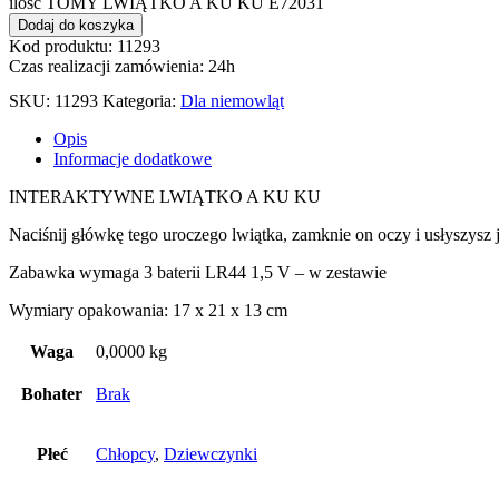
ilość TOMY LWIĄTKO A KU KU E72031
Dodaj do koszyka
Kod produktu: 11293
Czas realizacji zamówienia: 24h
SKU:
11293
Kategoria:
Dla niemowląt
Opis
Informacje dodatkowe
INTERAKTYWNE LWIĄTKO A KU KU
Naciśnij główkę tego uroczego lwiątka, zamknie on oczy i usłyszysz 
Zabawka wymaga 3 baterii LR44 1,5 V – w zestawie
Wymiary opakowania: 17 x 21 x 13 cm
Waga
0,0000 kg
Bohater
Brak
Płeć
Chłopcy
,
Dziewczynki