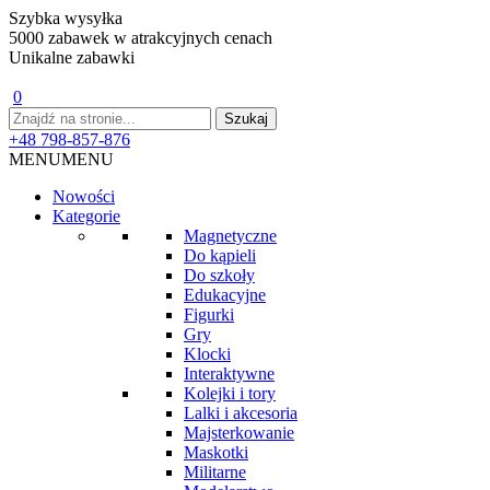
Szybka wysyłka
5000 zabawek w atrakcyjnych cenach
Unikalne zabawki
0
+48 798-857-876
MENU
MENU
Nowości
Kategorie
Magnetyczne
Do kąpieli
Do szkoły
Edukacyjne
Figurki
Gry
Klocki
Interaktywne
Kolejki i tory
Lalki i akcesoria
Majsterkowanie
Maskotki
Militarne