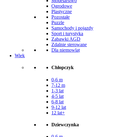
Modelarstwo
Ogrodowe
Plastyczne
Pozostałe
Puzzle
Samochody i pojazdy
Sport i turystyka
Zabawki AGD
Zdalnie sterowane
Dla niemowląt
Wiek
Chłopczyk
0-6 m
7-12 m
1-3 lat
4-5 lat
6-8 lat
9-12 lat
12 lat+
Dziewczynka
0-6 m