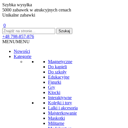
Szybka wysyłka
5000 zabawek w atrakcyjnych cenach
Unikalne zabawki
0
+48 798-857-876
MENU
MENU
Nowości
Kategorie
Magnetyczne
Do kąpieli
Do szkoły
Edukacyjne
Figurki
Gry
Klocki
Interaktywne
Kolejki i tory
Lalki i akcesoria
Majsterkowanie
Maskotki
Militarne