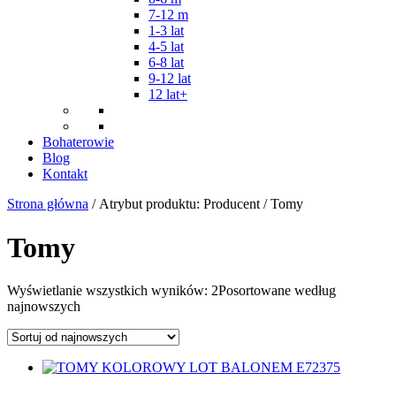
7-12 m
1-3 lat
4-5 lat
6-8 lat
9-12 lat
12 lat+
Bohaterowie
Blog
Kontakt
Strona główna
/ Atrybut produktu: Producent / Tomy
Tomy
Wyświetlanie wszystkich wyników: 2
Posortowane według
najnowszych