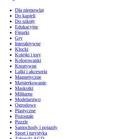
Dla niemowląt
Do kąpieli
Do szkoły
Edukacyjne
Figurki
Gry
Interaktywne
Klocki
Kolejki i tory
Kolorowanki
Kreatywne
Lalki i akcesoria
Magnetyczne
Majsterkowanie
Maskotki
Militarne
Modelarstwo
Ogrodowe
Plastyczne
Pozostałe
Puzzle
Samochody i pojazdy
Sport i turystyka
Zabawki AGD