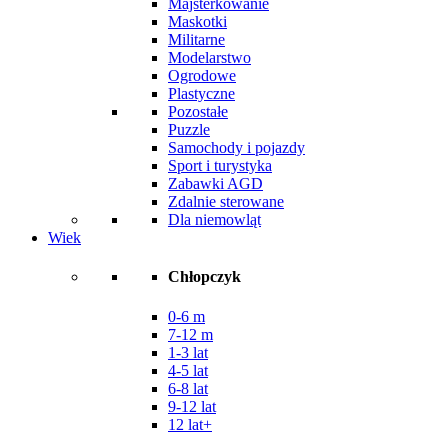
Majsterkowanie
Maskotki
Militarne
Modelarstwo
Ogrodowe
Plastyczne
Pozostałe
Puzzle
Samochody i pojazdy
Sport i turystyka
Zabawki AGD
Zdalnie sterowane
Dla niemowląt
Wiek
Chłopczyk
0-6 m
7-12 m
1-3 lat
4-5 lat
6-8 lat
9-12 lat
12 lat+