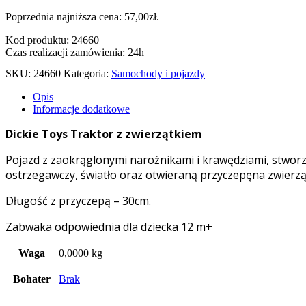
Poprzednia najniższa cena:
57,00
zł
.
Kod produktu: 24660
Czas realizacji zamówienia: 24h
SKU:
24660
Kategoria:
Samochody i pojazdy
Opis
Informacje dodatkowe
Dickie Toys Traktor z zwierzątkiem
Pojazd z zaokrąglonymi narożnikami i krawędziami, stworzon
ostrzegawczy, światło oraz otwieraną przyczepęna zwierząt
Długość z przyczepą – 30cm.
Zabwaka odpowiednia dla dziecka 12 m+
Waga
0,0000 kg
Bohater
Brak