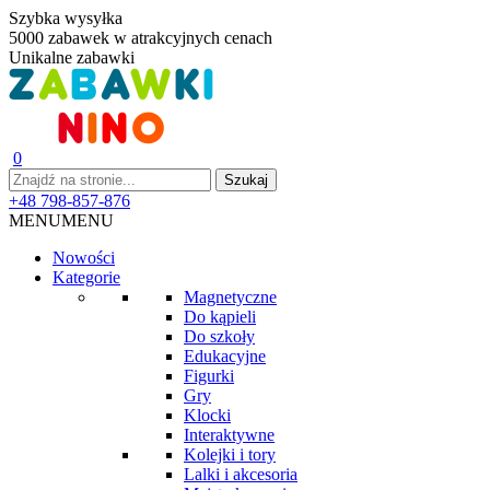
Szybka wysyłka
5000 zabawek w atrakcyjnych cenach
Unikalne zabawki
0
+48 798-857-876
MENU
MENU
Nowości
Kategorie
Magnetyczne
Do kąpieli
Do szkoły
Edukacyjne
Figurki
Gry
Klocki
Interaktywne
Kolejki i tory
Lalki i akcesoria