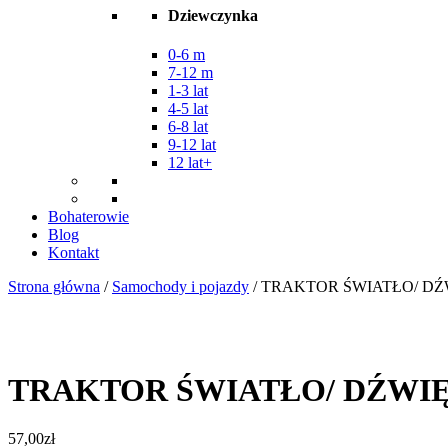
Dziewczynka
0-6 m
7-12 m
1-3 lat
4-5 lat
6-8 lat
9-12 lat
12 lat+
Bohaterowie
Blog
Kontakt
Strona główna
/
Samochody i pojazdy
/ TRAKTOR ŚWIATŁO/ DŹ
TRAKTOR ŚWIATŁO/ DŹWIĘ
57,00
zł