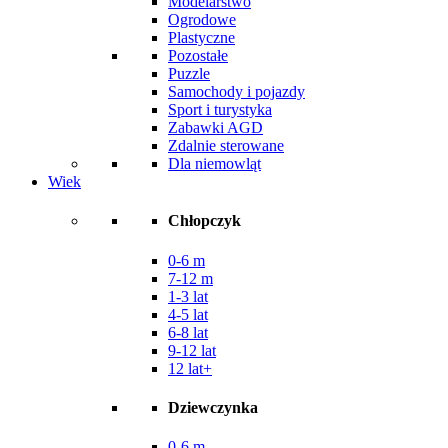
Modelarstwo
Ogrodowe
Plastyczne
Pozostałe
Puzzle
Samochody i pojazdy
Sport i turystyka
Zabawki AGD
Zdalnie sterowane
Dla niemowląt
Wiek
Chłopczyk
0-6 m
7-12 m
1-3 lat
4-5 lat
6-8 lat
9-12 lat
12 lat+
Dziewczynka
0-6 m