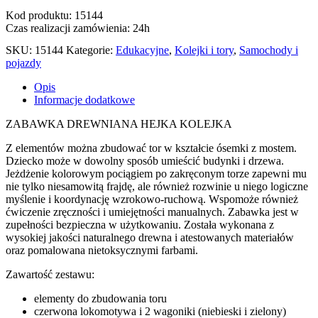
Kod produktu: 15144
Czas realizacji zamówienia: 24h
SKU:
15144
Kategorie:
Edukacyjne
,
Kolejki i tory
,
Samochody i
pojazdy
Opis
Informacje dodatkowe
ZABAWKA DREWNIANA HEJKA KOLEJKA
Z elementów można zbudować tor w kształcie ósemki z mostem.
Dziecko może w dowolny sposób umieścić budynki i drzewa.
Jeżdżenie kolorowym pociągiem po zakręconym torze zapewni mu
nie tylko niesamowitą frajdę, ale również rozwinie u niego logiczne
myślenie i koordynację wzrokowo-ruchową. Wspomoże również
ćwiczenie zręczności i umiejętności manualnych. Zabawka jest w
zupełności bezpieczna w użytkowaniu. Została wykonana z
wysokiej jakości naturalnego drewna i atestowanych materiałów
oraz pomalowana nietoksycznymi farbami.
Zawartość zestawu:
elementy do zbudowania toru
czerwona lokomotywa i 2 wagoniki (niebieski i zielony)