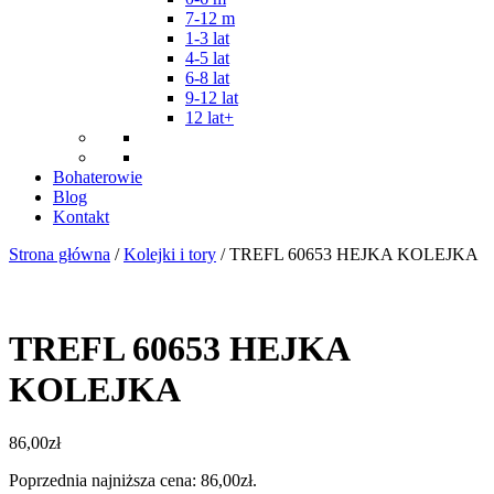
7-12 m
1-3 lat
4-5 lat
6-8 lat
9-12 lat
12 lat+
Bohaterowie
Blog
Kontakt
Strona główna
/
Kolejki i tory
/ TREFL 60653 HEJKA KOLEJKA
TREFL 60653 HEJKA
KOLEJKA
86,00
zł
Poprzednia najniższa cena:
86,00
zł
.