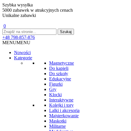
Szybka wysyłka
5000 zabawek w atrakcyjnych cenach
Unikalne zabawki
0
+48 798-857-876
MENU
MENU
Nowości
Kategorie
Magnetyczne
Do kąpieli
Do szkoły
Edukacyjne
Figurki
Gry
Klocki
Interaktywne
Kolejki i tory
Lalki i akcesoria
Majsterkowanie
Maskotki
Militarne