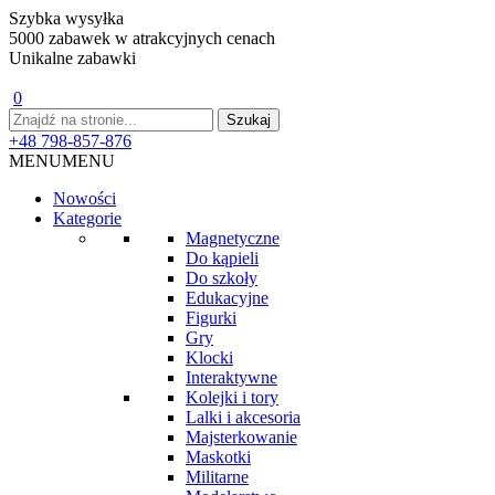
Szybka wysyłka
5000 zabawek w atrakcyjnych cenach
Unikalne zabawki
0
+48 798-857-876
MENU
MENU
Nowości
Kategorie
Magnetyczne
Do kąpieli
Do szkoły
Edukacyjne
Figurki
Gry
Klocki
Interaktywne
Kolejki i tory
Lalki i akcesoria
Majsterkowanie
Maskotki
Militarne