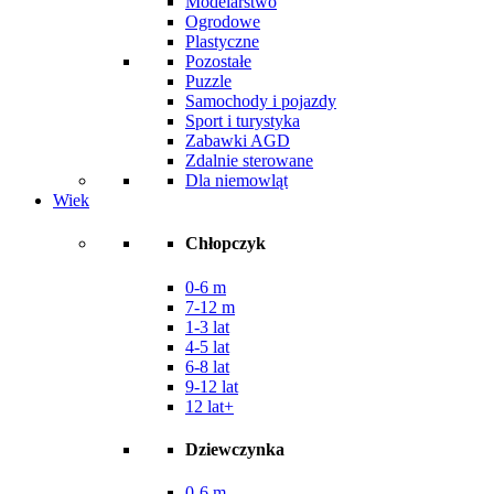
Modelarstwo
Ogrodowe
Plastyczne
Pozostałe
Puzzle
Samochody i pojazdy
Sport i turystyka
Zabawki AGD
Zdalnie sterowane
Dla niemowląt
Wiek
Chłopczyk
0-6 m
7-12 m
1-3 lat
4-5 lat
6-8 lat
9-12 lat
12 lat+
Dziewczynka
0-6 m