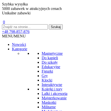
Szybka wysyłka
5000 zabawek w atrakcyjnych cenach
Unikalne zabawki
0
+48 798-857-876
MENU
MENU
Nowości
Kategorie
Magnetyczne
Do kąpieli
Do szkoły
Edukacyjne
Figurki
Gry
Klocki
Interaktywne
Kolejki i tory
Lalki i akcesoria
Majsterkowanie
Maskotki
Militarne