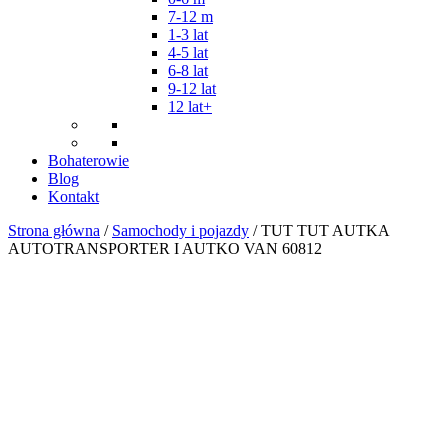
7-12 m
1-3 lat
4-5 lat
6-8 lat
9-12 lat
12 lat+
Bohaterowie
Blog
Kontakt
Strona główna
/
Samochody i pojazdy
/ TUT TUT AUTKA
AUTOTRANSPORTER I AUTKO VAN 60812