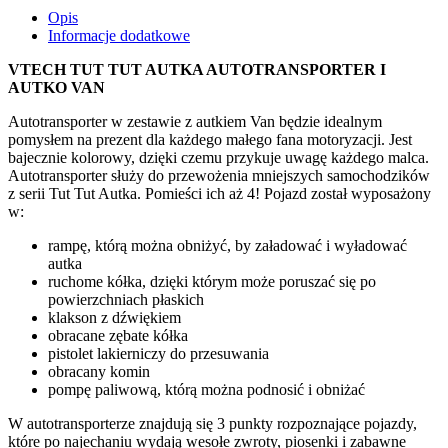
Opis
Informacje dodatkowe
VTECH TUT TUT AUTKA AUTOTRANSPORTER I
AUTKO VAN
Autotransporter w zestawie z autkiem Van będzie idealnym
pomysłem na prezent dla każdego małego fana motoryzacji. Jest
bajecznie kolorowy, dzięki czemu przykuje uwagę każdego malca.
Autotransporter służy do przewożenia mniejszych samochodzików
z serii Tut Tut Autka. Pomieści ich aż 4! Pojazd został wyposażony
w:
rampę, którą można obniżyć, by załadować i wyładować
autka
ruchome kółka, dzięki którym może poruszać się po
powierzchniach płaskich
klakson z dźwiękiem
obracane zębate kółka
pistolet lakierniczy do przesuwania
obracany komin
pompę paliwową, którą można podnosić i obniżać
W autotransporterze znajdują się 3 punkty rozpoznające pojazdy,
które po najechaniu wydają wesołe zwroty, piosenki i zabawne