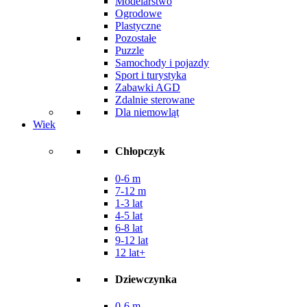
Modelarstwo
Ogrodowe
Plastyczne
Pozostałe
Puzzle
Samochody i pojazdy
Sport i turystyka
Zabawki AGD
Zdalnie sterowane
Dla niemowląt
Wiek
Chłopczyk
0-6 m
7-12 m
1-3 lat
4-5 lat
6-8 lat
9-12 lat
12 lat+
Dziewczynka
0-6 m