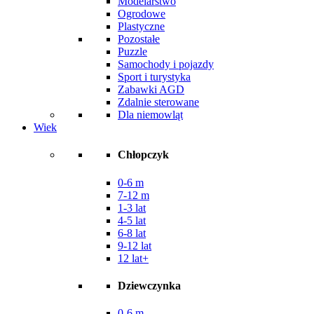
Modelarstwo
Ogrodowe
Plastyczne
Pozostałe
Puzzle
Samochody i pojazdy
Sport i turystyka
Zabawki AGD
Zdalnie sterowane
Dla niemowląt
Wiek
Chłopczyk
0-6 m
7-12 m
1-3 lat
4-5 lat
6-8 lat
9-12 lat
12 lat+
Dziewczynka
0-6 m