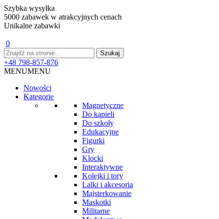
Szybka wysyłka
5000 zabawek w atrakcyjnych cenach
Unikalne zabawki
0
+48 798-857-876
MENU
MENU
Nowości
Kategorie
Magnetyczne
Do kąpieli
Do szkoły
Edukacyjne
Figurki
Gry
Klocki
Interaktywne
Kolejki i tory
Lalki i akcesoria
Majsterkowanie
Maskotki
Militarne