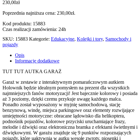
230,00
zł
Poprzednia najniższa cena:
230,00
zł
.
Kod produktu: 15883
Czas realizacji zamówienia: 24h
SKU:
15883
Kategorie:
Edukacyjne
,
Kolejki i tory
,
Samochody i
pojazdy
Opis
Informacje dodatkowe
TUT TUT AUTKA GARAŻ
Garaż w zestawie z interaktywnym pomarańczowym autkiem
Holownik będzie idealnym pomysłem na prezent dla wszystkich
najmniejszych fanów motoryzacji! Jest bajecznie kolorowy i posiada
aż 3 poziomy, dzięki czemu przykuje uwagę każdego malca.
Ponadto został wyposażony w myjnię samochodową, stację
benzynową, windę, miejsca parkingowe oraz elementy rozwijające
umiejętności motoryczne: obracane lądowisko dla helikoptera,
podnośnik pojazdów, kolorowe przyciski uruchamiające frazy,
melodie i dźwięki oraz elektroniczna bramka z efektami świetlnymi i
dźwiękowymi. W garażu znajduje się 9 punktów rozpoznających
pojazdy, które uaktywnią w autku wesołe zwroty, piosenki i