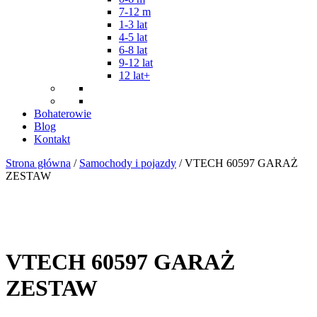
7-12 m
1-3 lat
4-5 lat
6-8 lat
9-12 lat
12 lat+
Bohaterowie
Blog
Kontakt
Strona główna
/
Samochody i pojazdy
/ VTECH 60597 GARAŻ
ZESTAW
VTECH 60597 GARAŻ
ZESTAW