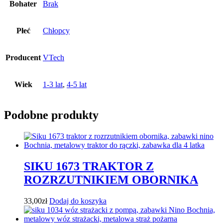
Bohater
Brak
Płeć
Chłopcy
Producent
VTech
Wiek
1-3 lat
,
4-5 lat
Podobne produkty
SIKU 1673 TRAKTOR Z
ROZRZUTNIKIEM OBORNIKA
33,00
zł
Dodaj do koszyka