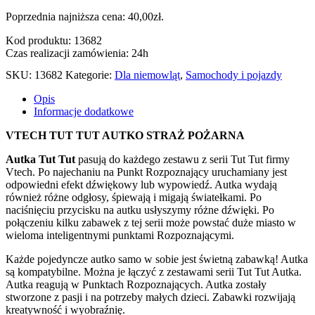
Poprzednia najniższa cena:
40,00
zł
.
Kod produktu: 13682
Czas realizacji zamówienia: 24h
SKU:
13682
Kategorie:
Dla niemowląt
,
Samochody i pojazdy
Opis
Informacje dodatkowe
VTECH TUT TUT AUTKO STRAŻ POŻARNA
Autka Tut Tut
pasują do każdego zestawu z serii Tut Tut firmy
Vtech. Po najechaniu na Punkt Rozpoznający uruchamiany jest
odpowiedni efekt dźwiękowy lub wypowiedź. Autka wydają
również różne odgłosy, śpiewają i migają światełkami. Po
naciśnięciu przycisku na autku usłyszymy różne dźwięki. Po
połączeniu kilku zabawek z tej serii może powstać duże miasto w
wieloma inteligentnymi punktami Rozpoznającymi.
Każde pojedyncze autko samo w sobie jest świetną zabawką! Autka
są kompatybilne. Można je łączyć z zestawami serii Tut Tut Autka.
Autka reagują w Punktach Rozpoznających. Autka zostały
stworzone z pasji i na potrzeby małych dzieci. Zabawki rozwijają
kreatywność i wyobraźnię.