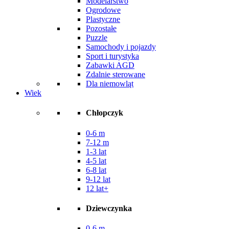
Modelarstwo
Ogrodowe
Plastyczne
Pozostałe
Puzzle
Samochody i pojazdy
Sport i turystyka
Zabawki AGD
Zdalnie sterowane
Dla niemowląt
Wiek
Chłopczyk
0-6 m
7-12 m
1-3 lat
4-5 lat
6-8 lat
9-12 lat
12 lat+
Dziewczynka
0-6 m