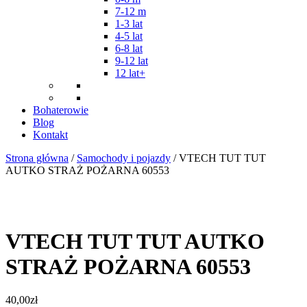
7-12 m
1-3 lat
4-5 lat
6-8 lat
9-12 lat
12 lat+
Bohaterowie
Blog
Kontakt
Strona główna
/
Samochody i pojazdy
/ VTECH TUT TUT
AUTKO STRAŻ POŻARNA 60553
VTECH TUT TUT AUTKO
STRAŻ POŻARNA 60553
40,00
zł