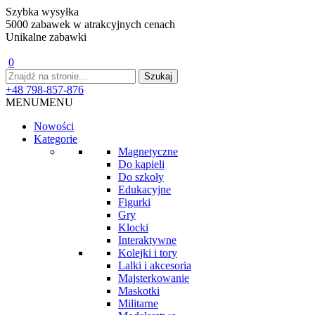
Szybka wysyłka
5000 zabawek w atrakcyjnych cenach
Unikalne zabawki
0
+48 798-857-876
MENU
MENU
Nowości
Kategorie
Magnetyczne
Do kąpieli
Do szkoły
Edukacyjne
Figurki
Gry
Klocki
Interaktywne
Kolejki i tory
Lalki i akcesoria
Majsterkowanie
Maskotki
Militarne