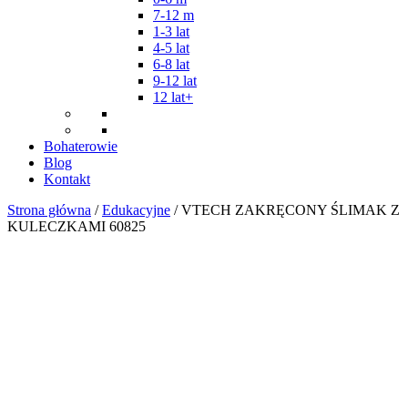
7-12 m
1-3 lat
4-5 lat
6-8 lat
9-12 lat
12 lat+
Bohaterowie
Blog
Kontakt
Strona główna
/
Edukacyjne
/ VTECH ZAKRĘCONY ŚLIMAK Z
KULECZKAMI 60825