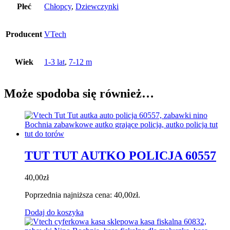
Płeć
Chłopcy
,
Dziewczynki
Producent
VTech
Wiek
1-3 lat
,
7-12 m
Może spodoba się również…
TUT TUT AUTKO POLICJA 60557
40,00
zł
Poprzednia najniższa cena:
40,00
zł
.
Dodaj do koszyka