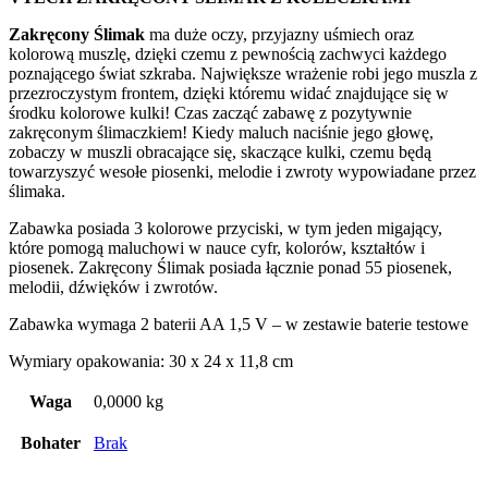
Zakręcony Ślimak
ma duże oczy, przyjazny uśmiech oraz
kolorową muszlę, dzięki czemu z pewnością zachwyci każdego
poznającego świat szkraba. Największe wrażenie robi jego muszla z
przezroczystym frontem, dzięki któremu widać znajdujące się w
środku kolorowe kulki! Czas zacząć zabawę z pozytywnie
zakręconym ślimaczkiem! Kiedy maluch naciśnie jego głowę,
zobaczy w muszli obracające się, skaczące kulki, czemu będą
towarzyszyć wesołe piosenki, melodie i zwroty wypowiadane przez
ślimaka.
Zabawka posiada 3 kolorowe przyciski, w tym jeden migający,
które pomogą maluchowi w nauce cyfr, kolorów, kształtów i
piosenek. Zakręcony Ślimak posiada łącznie ponad 55 piosenek,
melodii, dźwięków i zwrotów.
Zabawka wymaga 2 baterii AA 1,5 V – w zestawie baterie testowe
Wymiary opakowania: 30 x 24 x 11,8 cm
Waga
0,0000 kg
Bohater
Brak