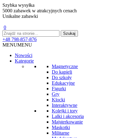
Szybka wysyłka
5000 zabawek w atrakcyjnych cenach
Unikalne zabawki
0
+48 798-857-876
MENU
MENU
Nowości
Kategorie
Magnetyczne
Do kąpieli
Do szkoły
Edukacyjne
Figurki
Gry
Klocki
Interaktywne
Kolejki i tory
Lalki i akcesoria
Majsterkowanie
Maskotki
Militarne