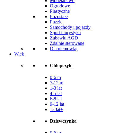
Modelarstwo
Ogrodowe
Plastyczne
Pozostałe
Puzzle
Samochody i pojazdy
Sport i turystyka
Zabawki AGD
Zdalnie sterowane
Dla niemowląt
Wiek
Chłopczyk
0-6 m
7-12 m
1-3 lat
4-5 lat
6-8 lat
9-12 lat
12 lat+
Dziewczynka
0-6 m