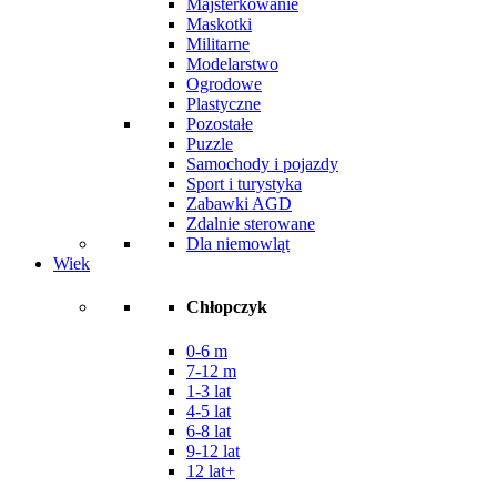
Majsterkowanie
Maskotki
Militarne
Modelarstwo
Ogrodowe
Plastyczne
Pozostałe
Puzzle
Samochody i pojazdy
Sport i turystyka
Zabawki AGD
Zdalnie sterowane
Dla niemowląt
Wiek
Chłopczyk
0-6 m
7-12 m
1-3 lat
4-5 lat
6-8 lat
9-12 lat
12 lat+