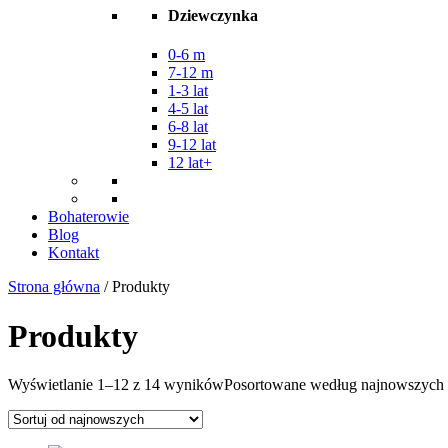
Dziewczynka
0-6 m
7-12 m
1-3 lat
4-5 lat
6-8 lat
9-12 lat
12 lat+
Bohaterowie
Blog
Kontakt
Strona główna
/ Produkty
Produkty
Wyświetlanie 1–12 z 14 wyników
Posortowane według najnowszych