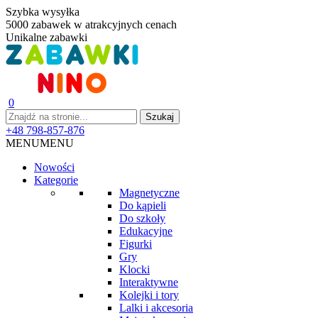
Szybka wysyłka
5000 zabawek w atrakcyjnych cenach
Unikalne zabawki
0
+48 798-857-876
MENU
MENU
Nowości
Kategorie
Magnetyczne
Do kąpieli
Do szkoły
Edukacyjne
Figurki
Gry
Klocki
Interaktywne
Kolejki i tory
Lalki i akcesoria