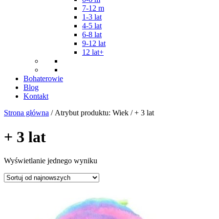
7-12 m
1-3 lat
4-5 lat
6-8 lat
9-12 lat
12 lat+
Bohaterowie
Blog
Kontakt
Strona główna
/ Atrybut produktu: Wiek / + 3 lat
+ 3 lat
Wyświetlanie jednego wyniku