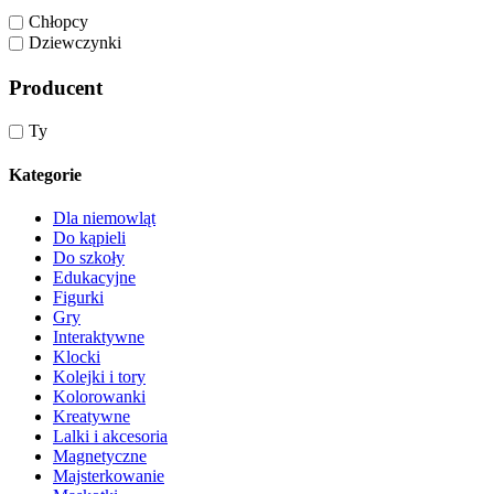
Chłopcy
Dziewczynki
Producent
Ty
Kategorie
Dla niemowląt
Do kąpieli
Do szkoły
Edukacyjne
Figurki
Gry
Interaktywne
Klocki
Kolejki i tory
Kolorowanki
Kreatywne
Lalki i akcesoria
Magnetyczne
Majsterkowanie