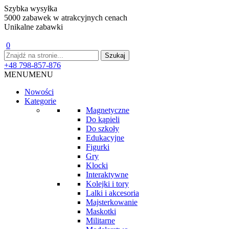
Szybka wysyłka
5000 zabawek w atrakcyjnych cenach
Unikalne zabawki
0
+48 798-857-876
MENU
MENU
Nowości
Kategorie
Magnetyczne
Do kąpieli
Do szkoły
Edukacyjne
Figurki
Gry
Klocki
Interaktywne
Kolejki i tory
Lalki i akcesoria
Majsterkowanie
Maskotki
Militarne