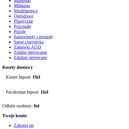
Maskotki
Militarne
Modelarstwo
Ogrodowe
Plastyczne
Pozostałe
Puzzle
Samochody i pojazdy
Sport i turystyka
Zabawki AGD
Zdalne sterowanie
Zdalnie sterowane
Koszty dostawy
Kurier Inpost:
19zł
Paczkomat Inpost:
16zł
Odbiór osobisty:
0zł
Twoje konto
Zaloguj się