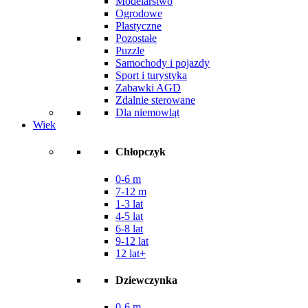
Modelarstwo
Ogrodowe
Plastyczne
Pozostałe
Puzzle
Samochody i pojazdy
Sport i turystyka
Zabawki AGD
Zdalnie sterowane
Dla niemowląt
Wiek
Chłopczyk
0-6 m
7-12 m
1-3 lat
4-5 lat
6-8 lat
9-12 lat
12 lat+
Dziewczynka
0-6 m