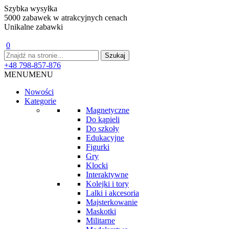
Szybka wysyłka
5000 zabawek w atrakcyjnych cenach
Unikalne zabawki
0
+48 798-857-876
MENU
MENU
Nowości
Kategorie
Magnetyczne
Do kąpieli
Do szkoły
Edukacyjne
Figurki
Gry
Klocki
Interaktywne
Kolejki i tory
Lalki i akcesoria
Majsterkowanie
Maskotki
Militarne