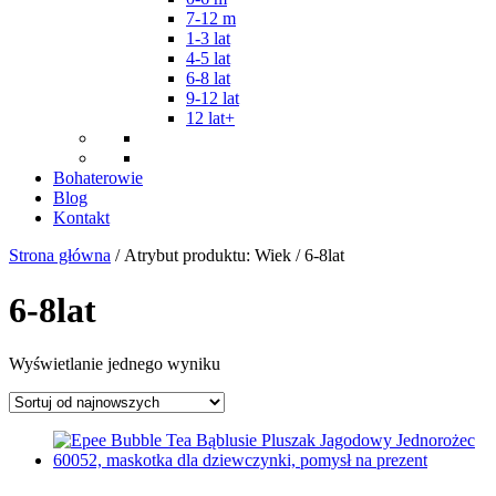
7-12 m
1-3 lat
4-5 lat
6-8 lat
9-12 lat
12 lat+
Bohaterowie
Blog
Kontakt
Strona główna
/ Atrybut produktu: Wiek / 6-8lat
6-8lat
Wyświetlanie jednego wyniku