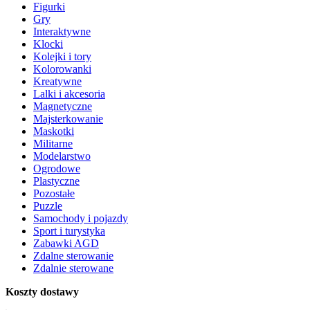
Figurki
Gry
Interaktywne
Klocki
Kolejki i tory
Kolorowanki
Kreatywne
Lalki i akcesoria
Magnetyczne
Majsterkowanie
Maskotki
Militarne
Modelarstwo
Ogrodowe
Plastyczne
Pozostałe
Puzzle
Samochody i pojazdy
Sport i turystyka
Zabawki AGD
Zdalne sterowanie
Zdalnie sterowane
Koszty dostawy