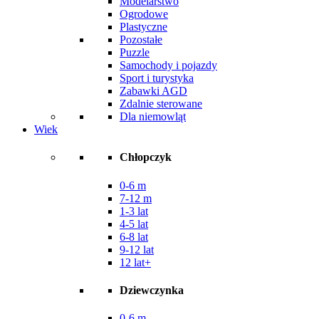
Modelarstwo
Ogrodowe
Plastyczne
Pozostałe
Puzzle
Samochody i pojazdy
Sport i turystyka
Zabawki AGD
Zdalnie sterowane
Dla niemowląt
Wiek
Chłopczyk
0-6 m
7-12 m
1-3 lat
4-5 lat
6-8 lat
9-12 lat
12 lat+
Dziewczynka
0-6 m