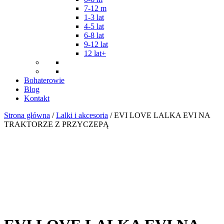
7-12 m
1-3 lat
4-5 lat
6-8 lat
9-12 lat
12 lat+
Bohaterowie
Blog
Kontakt
Strona główna
/
Lalki i akcesoria
/ EVI LOVE LALKA EVI NA
TRAKTORZE Z PRZYCZEPĄ