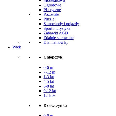
Modelarstwo
Ogrodowe
Plastyczne
Pozostałe
Puzzle
Samochody i pojazdy
Sport i turystyka
Zabawki AGD
Zdalnie sterowane
Dla niemowląt
Wiek
Chłopczyk
0-6 m
7-12 m
1-3 lat
4-5 lat
6-8 lat
9-12 lat
12 lat+
Dziewczynka
0-6 m