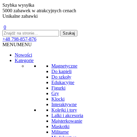
Szybka wysyłka
5000 zabawek w atrakcyjnych cenach
Unikalne zabawki
0
+48 798-857-876
MENU
MENU
Nowości
Kategorie
Magnetyczne
Do kąpieli
Do szkoły
Edukacyjne
Figurki
Gry
Klocki
Interaktywne
Kolejki i tory
Lalki i akcesoria
Majsterkowanie
Maskotki
Militarne