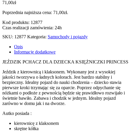
71,00
zł
Poprzednia najniższa cena:
71,00
zł
.
Kod produktu: 12877
Czas realizacji zamówienia: 24h
SKU:
12877
Kategoria:
Samochody i pojazdy
Opis
Informacje dodatkowe
JEŹDZIK PCHACZ DLA DZIECKA KSIĘŻNICZKI PRINCESS
Jeździk z kierownicą i klaksonem. Wykonany jest z wysokiej
jakości tworzywa o ładnych kolorach. Jest bardzo stabilny i
bezpieczny. Idealny pojazd do nauki chodzenia – dziecko stawia
pierwsze kroki trzymając się za oparcie. Poprzez odpychanie się
nóżkami o podłoże z pewnością będzie się prawidłowo rozwijało i
świetnie bawiło. Zabawa i chodzik w jednym. Idealny pojazd
zarówno w domu jak i na dworze.
Autko posiada :
kierownicę z klaksonem
skrętne kółka