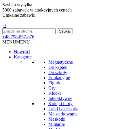
Szybka wysyłka
5000 zabawek w atrakcyjnych cenach
Unikalne zabawki
0
+48 798-857-876
MENU
MENU
Nowości
Kategorie
Magnetyczne
Do kąpieli
Do szkoły
Edukacyjne
Figurki
Gry
Klocki
Interaktywne
Kolejki i tory
Lalki i akcesoria
Majsterkowanie
Maskotki
Militarne