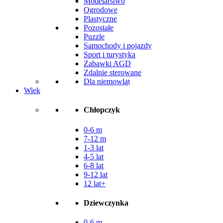
Modelarstwo
Ogrodowe
Plastyczne
Pozostałe
Puzzle
Samochody i pojazdy
Sport i turystyka
Zabawki AGD
Zdalnie sterowane
Dla niemowląt
Wiek
Chłopczyk
0-6 m
7-12 m
1-3 lat
4-5 lat
6-8 lat
9-12 lat
12 lat+
Dziewczynka
0-6 m