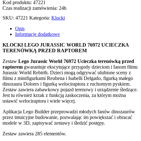
Kod produktu: 47221
Czas realizacji zamówienia: 24h
SKU:
47221
Kategoria:
Klocki
Opis
Informacje dodatkowe
KLOCKI LEGO JURASSIC WORLD 76972 UCIECZKA
TERENÓWKĄ PRZED RAPTOREM
Zestaw
Lego Jurassic World 76972 Ucieczka terenówką przed
raptorem
gwarantuje ekscytujące przygody dzieciom i fanom filmu
Jurassic World Rebirth. Dzieci mogą odgrywać ulubione sceny z
filmu z minifigurkami Reubena i Isabelli Delgado, figurką małego
dinozaura Dolores i figurką welociraptora z ruchomym pyskiem.
Zestaw zawiera zabawkowy pojazd terenowy i urządzenie śledzące.
Jest tu również krzak z funkcją zaskoczenia, za którym można
ustawić welociraptora i wiele więcej.
Aplikacja Lego Builder przeprowadzi młodych fanów dinozaurów
przez intuicyjne budowanie, pozwalając im powiększać i obracać
modele w 3D, zapisywać zestawy i śledzić postępy.
Zestaw zawiera 285 elementów.