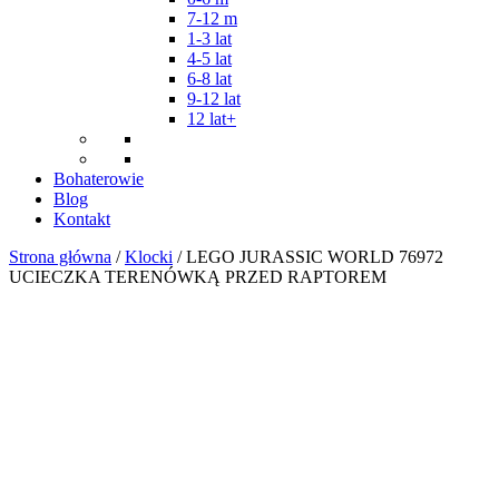
7-12 m
1-3 lat
4-5 lat
6-8 lat
9-12 lat
12 lat+
Bohaterowie
Blog
Kontakt
Strona główna
/
Klocki
/ LEGO JURASSIC WORLD 76972
UCIECZKA TERENÓWKĄ PRZED RAPTOREM