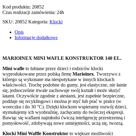
Kod produktu: 20852
Czas realizacji zamówienia: 24h
SKU:
20852
Kategoria:
Klocki
Opis
Informacje dodatkowe
MARIOINEX MINI WAFLE KONSTRUKTOR 140 EL.
Mini wafle
to lubiane przez dzieci i rodziców klocki
wyprodukowane przez polską firmę
Marioinex
. Tworzywo z
którego są wykonane ma niespotykane w innych klockach
właściwości. Trochę podobne do gumy, jest elastyczne, nie łamie
się, jednocześnie trwale zachowuje swój kształt i może służyć
latami. Oczywiście zgodnie z atestami, jest zupełnie bezpieczne,
poddaje się recyklingowi i można je myć lub prać w pralce (w
woreczku i do 30 °C). Dzięki klockom wspieramy rozwój dzieci,
stymulujemy ich wyobraźnię, zachęcamy do twórczej ekspresji.
Bawiąc się waflami najmłodsi ćwiczą inteligencję przestrzenną i
pomysłowość, zdobywają nowe umiejętności, uczą się, tworzą.
Klocki Mini Waffle Konstruktor
to większe możliwości