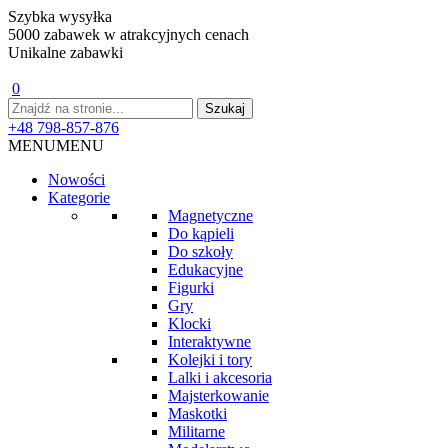
Szybka wysyłka
5000 zabawek w atrakcyjnych cenach
Unikalne zabawki
0
+48 798-857-876
MENU
MENU
Nowości
Kategorie
Magnetyczne
Do kąpieli
Do szkoły
Edukacyjne
Figurki
Gry
Klocki
Interaktywne
Kolejki i tory
Lalki i akcesoria
Majsterkowanie
Maskotki
Militarne