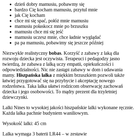
dzień dobry mamusiu, pobawmy się
bardzo Cię kocham mamusiu, przytul mnie
jak Cię kocham
chce mi się spać, połóż mnie mamusiu
mamusiu połaskocz mnie po brzuszku
mamusiu chce mi się jeść
mamusiu uczesz mnie, chce ładnie wyglądać
pa pa mamusiu, pobawimy się jeszcze później
Niezwykle realistyczny
bobas
. Korzyść z zabawy z laką dla
rozwoju dziecka jest oczywista. Terapeuci i pedagodzy jasno
twierdzą, że zabawa z lalką uczy empatii, opiekuńczości i
odpowiedzialności. Nic nie zastąpi zabawy w dom i udawania
mamy.
Hiszpańska lalka
z miękkim brzuszkiem pozwoli także
łatwiej przygotować się na przybycie i akceptację nowego
rodzeństwa. Taka lalka ułatwi rodzicom obserwację zachowań
dziecka i jego osobowości. To mądry prezent dla trzyletniej
dziewczynki.
Lalki Nines to wysokiej jakości hiszpańskie lalki wykonane ręcznie.
Każda lalka pachnie budyniem waniliowym.
Wysokość lalki: 45 cm
Lalka wymaga 3 baterii LR44 – w zestawie