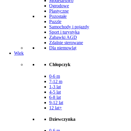
Modelarstwo
Ogrodowe
Plastyczne
Pozostałe
Puzzle
Samochody i pojazdy
Sport i turystyka
Zabawki AGD
Zdalnie sterowane
Dla niemowląt
Wiek
Chłopczyk
0-6 m
7-12 m
1-3 lat
4-5 lat
6-8 lat
9-12 lat
12 lat+
Dziewczynka
0-6 m