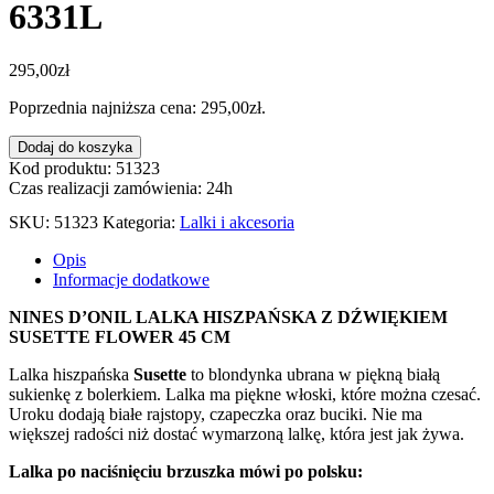
6331L
295,00
zł
Poprzednia najniższa cena:
295,00
zł
.
ilość
Dodaj do koszyka
LALKA
Kod produktu: 51323
HISZPAŃSKA
Czas realizacji zamówienia: 24h
Z
SKU:
51323
Kategoria:
Lalki i akcesoria
DŹWIĘKIEM
SUSETTE FLOWER
Opis
45
Informacje dodatkowe
CM
6331L
NINES D’ONIL LALKA HISZPAŃSKA Z DŹWIĘKIEM
SUSETTE FLOWER 45 CM
Lalka hiszpańska
Susette
to blondynka ubrana w piękną białą
sukienkę z bolerkiem. Lalka ma piękne włoski, które można czesać.
Uroku dodają białe rajstopy, czapeczka oraz buciki. Nie ma
większej radości niż dostać wymarzoną lalkę, która jest jak żywa.
Lalka po naciśnięciu brzuszka mówi po polsku: